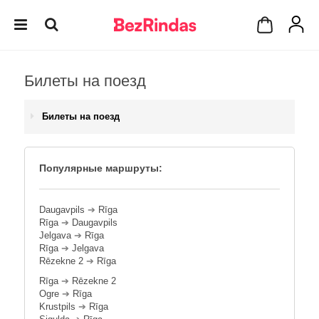
Билеты на поезд
Билеты на поезд
Популярные маршруты:
Daugavpils
➔
Rīga
Rīga
➔
Daugavpils
Jelgava
➔
Rīga
Rīga
➔
Jelgava
Rēzekne 2
➔
Rīga
Rīga
➔
Rēzekne 2
Ogre
➔
Rīga
Krustpils
➔
Rīga