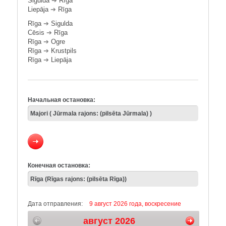
Sigulda
➔
Rīga
Liepāja
➔
Rīga
Rīga
➔
Sigulda
Cēsis
➔
Rīga
Rīga
➔
Ogre
Rīga
➔
Krustpils
Rīga
➔
Liepāja
Начальная остановка:
Конечная остановка:
Дата отправления:
9 август 2026 года, воскресение
август 2026