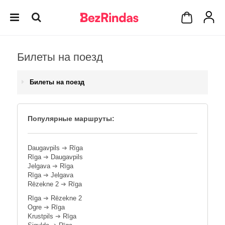
Билеты на поезд
Билеты на поезд
Популярные маршруты:
Daugavpils
➔
Rīga
Rīga
➔
Daugavpils
Jelgava
➔
Rīga
Rīga
➔
Jelgava
Rēzekne 2
➔
Rīga
Rīga
➔
Rēzekne 2
Ogre
➔
Rīga
Krustpils
➔
Rīga