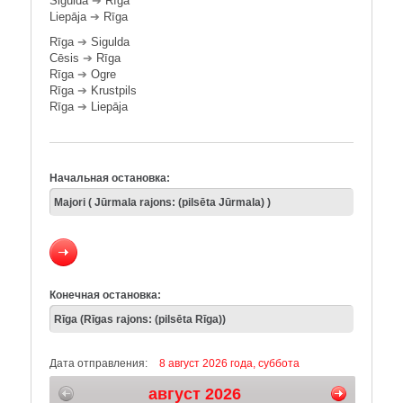
Sigulda
➔
Rīga
Liepāja
➔
Rīga
Rīga
➔
Sigulda
Cēsis
➔
Rīga
Rīga
➔
Ogre
Rīga
➔
Krustpils
Rīga
➔
Liepāja
Начальная остановка:
Конечная остановка:
Дата отправления:
8 август 2026 года, суббота
август 2026