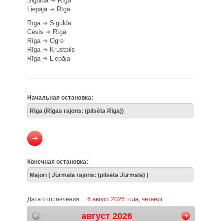
Sigulda
➔
Rīga
Liepāja
➔
Rīga
Rīga
➔
Sigulda
Cēsis
➔
Rīga
Rīga
➔
Ogre
Rīga
➔
Krustpils
Rīga
➔
Liepāja
Начальная остановка:
Конечная остановка:
Дата отправления:
6 август 2026 года, четверг
август 2026