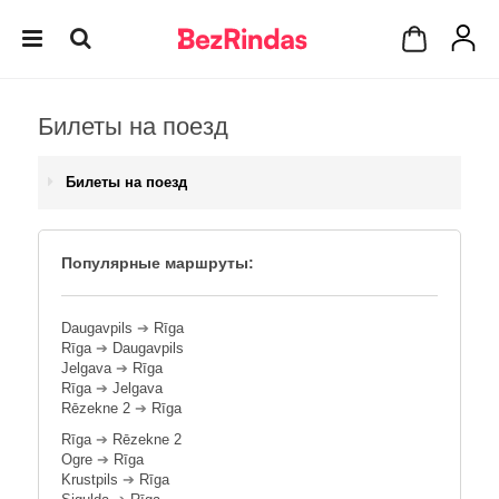
Билеты на поезд
Билеты на поезд
Популярные маршруты:
Daugavpils
➔
Rīga
Rīga
➔
Daugavpils
Jelgava
➔
Rīga
Rīga
➔
Jelgava
Rēzekne 2
➔
Rīga
Rīga
➔
Rēzekne 2
Ogre
➔
Rīga
Krustpils
➔
Rīga