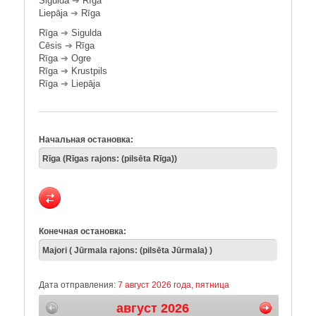
Sigulda
➔
Rīga
Liepāja
➔
Rīga
Rīga
➔
Sigulda
Cēsis
➔
Rīga
Rīga
➔
Ogre
Rīga
➔
Krustpils
Rīga
➔
Liepāja
Начальная остановка:
Конечная остановка:
Дата отправления:
7 август 2026 года, пятница
август 2026