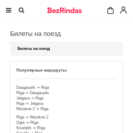
Билеты на поезд
Билеты на поезд
Популярные маршруты:
Daugavpils
➔
Rīga
Rīga
➔
Daugavpils
Jelgava
➔
Rīga
Rīga
➔
Jelgava
Rēzekne 2
➔
Rīga
Rīga
➔
Rēzekne 2
Ogre
➔
Rīga
Krustpils
➔
Rīga