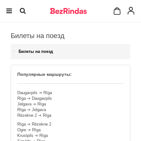
Билеты на поезд
Билеты на поезд
Популярные маршруты:
Daugavpils
➔
Rīga
Rīga
➔
Daugavpils
Jelgava
➔
Rīga
Rīga
➔
Jelgava
Rēzekne 2
➔
Rīga
Rīga
➔
Rēzekne 2
Ogre
➔
Rīga
Krustpils
➔
Rīga