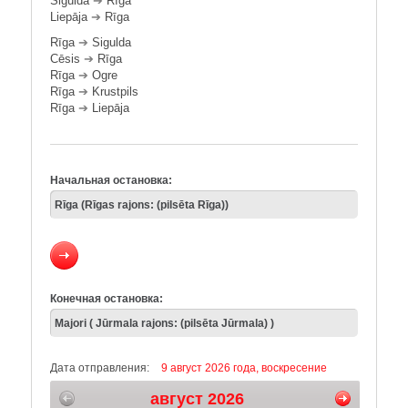
Sigulda
➔
Rīga
Liepāja
➔
Rīga
Rīga
➔
Sigulda
Cēsis
➔
Rīga
Rīga
➔
Ogre
Rīga
➔
Krustpils
Rīga
➔
Liepāja
Начальная остановка:
Конечная остановка:
Дата отправления:
9 август 2026 года, воскресение
август 2026