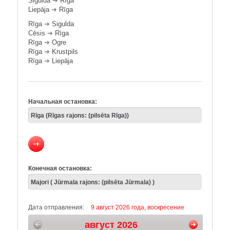
Sigulda
➔
Rīga
Liepāja
➔
Rīga
Rīga
➔
Sigulda
Cēsis
➔
Rīga
Rīga
➔
Ogre
Rīga
➔
Krustpils
Rīga
➔
Liepāja
Начальная остановка:
Конечная остановка:
Дата отправления:
9 август 2026 года, воскресение
август 2026