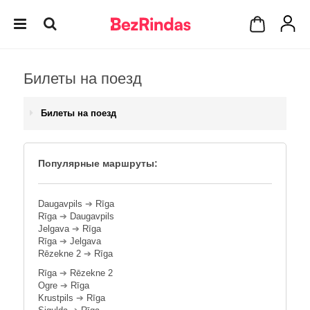
Билеты на поезд
Билеты на поезд
Популярные маршруты:
Daugavpils
➔
Rīga
Rīga
➔
Daugavpils
Jelgava
➔
Rīga
Rīga
➔
Jelgava
Rēzekne 2
➔
Rīga
Rīga
➔
Rēzekne 2
Ogre
➔
Rīga
Krustpils
➔
Rīga