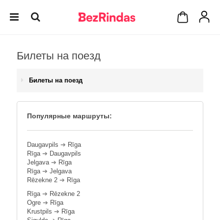
Билеты на поезд
Билеты на поезд
Популярные маршруты:
Daugavpils
➔
Rīga
Rīga
➔
Daugavpils
Jelgava
➔
Rīga
Rīga
➔
Jelgava
Rēzekne 2
➔
Rīga
Rīga
➔
Rēzekne 2
Ogre
➔
Rīga
Krustpils
➔
Rīga