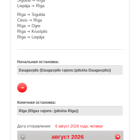
Sigulda
➔
Rīga
Liepāja
➔
Rīga
Rīga
➔
Sigulda
Cēsis
➔
Rīga
Rīga
➔
Ogre
Rīga
➔
Krustpils
Rīga
➔
Liepāja
Начальная остановка:
Конечная остановка:
Дата отправления:
6 август 2026 года, четверг
август 2026