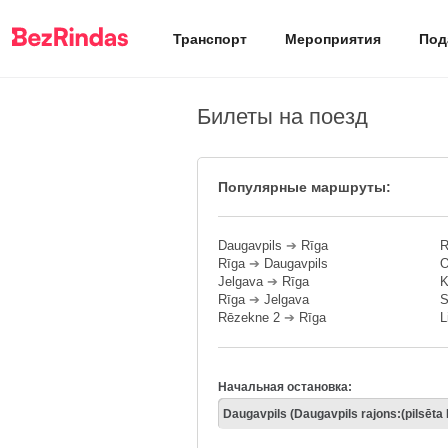
Транспорт
Мероприятия
Под
Билеты на поезд
Популярные маршруты:
Daugavpils
➔
Rīga
R
Rīga
➔
Daugavpils
O
Jelgava
➔
Rīga
K
Rīga
➔
Jelgava
S
Rēzekne 2
➔
Rīga
L
Начальная остановка: