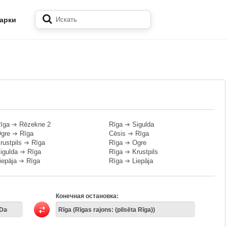
арки
īga
➔
Rēzekne 2
Rīga
➔
Sigulda
gre
➔
Rīga
Cēsis
➔
Rīga
rustpils
➔
Rīga
Rīga
➔
Ogre
igulda
➔
Rīga
Rīga
➔
Krustpils
iepāja
➔
Rīga
Rīga
➔
Liepāja
Конечная остановка: