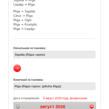
Sigulda
➔
Rīga
Liepāja
➔
Rīga
Rīga
➔
Sigulda
Cēsis
➔
Rīga
Rīga
➔
Ogre
Rīga
➔
Krustpils
Rīga
➔
Liepāja
Начальная остановка:
Конечная остановка:
Дата отправления:
9 август 2026 года, воскресение
август 2026