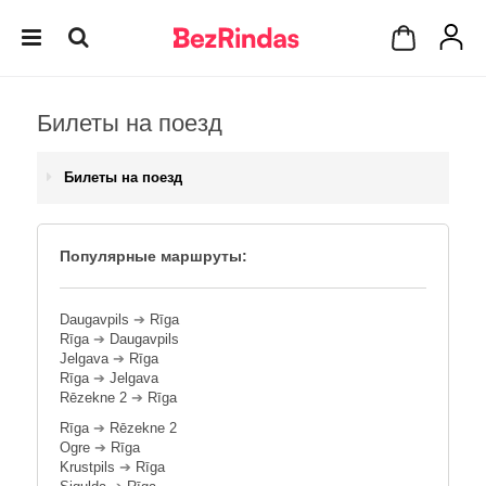
Билеты на поезд
Билеты на поезд
Популярные маршруты:
Daugavpils
➔
Rīga
Rīga
➔
Daugavpils
Jelgava
➔
Rīga
Rīga
➔
Jelgava
Rēzekne 2
➔
Rīga
Rīga
➔
Rēzekne 2
Ogre
➔
Rīga
Krustpils
➔
Rīga