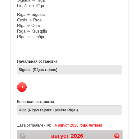
Sigulda
➔
Rīga
Liepāja
➔
Rīga
Rīga
➔
Sigulda
Cēsis
➔
Rīga
Rīga
➔
Ogre
Rīga
➔
Krustpils
Rīga
➔
Liepāja
Начальная остановка:
Конечная остановка:
Дата отправления:
6 август 2026 года, четверг
август 2026