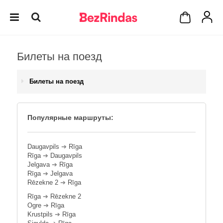
Билеты на поезд
Билеты на поезд
Популярные маршруты:
Daugavpils
➔
Rīga
Rīga
➔
Daugavpils
Jelgava
➔
Rīga
Rīga
➔
Jelgava
Rēzekne 2
➔
Rīga
Rīga
➔
Rēzekne 2
Ogre
➔
Rīga
Krustpils
➔
Rīga