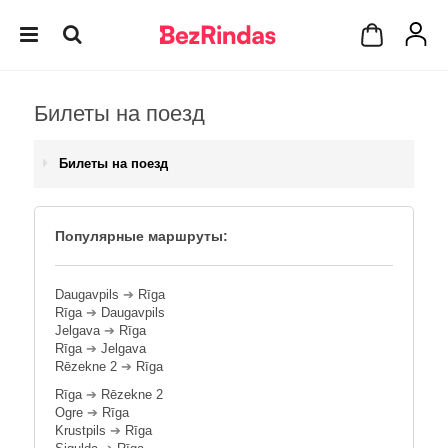
Билеты на поезд
Билеты на поезд
Популярные маршруты:
Daugavpils
➔
Rīga
Rīga
➔
Daugavpils
Jelgava
➔
Rīga
Rīga
➔
Jelgava
Rēzekne 2
➔
Rīga
Rīga
➔
Rēzekne 2
Ogre
➔
Rīga
Krustpils
➔
Rīga