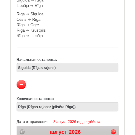
Sigulda
➔
Rīga
Liepāja
➔
Rīga
Rīga
➔
Sigulda
Cēsis
➔
Rīga
Rīga
➔
Ogre
Rīga
➔
Krustpils
Rīga
➔
Liepāja
Начальная остановка:
Конечная остановка:
Дата отправления:
8 август 2026 года, суббота
август 2026