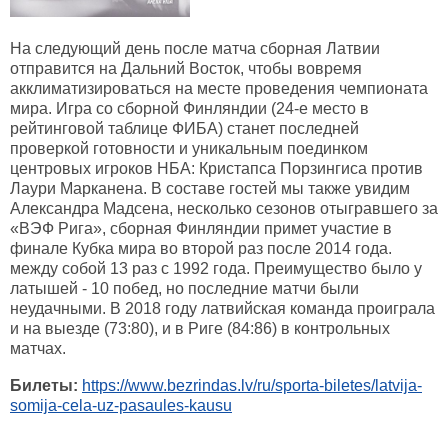
На следующий день после матча сборная Латвии
отправится на Дальний Восток, чтобы вовремя
акклиматизироваться на месте проведения чемпионата
мира. Игра со сборной Финляндии (24-е место в
рейтинговой таблице ФИБА) станет последней
проверкой готовности и уникальным поединком
центровых игроков НБА: Кристапса Порзингиса против
Лаури Марканена. В составе гостей мы также увидим
Александра Мадсена, несколько сезонов отыгравшего за
«ВЭФ Рига», сборная Финляндии примет участие в
финале Кубка мира во второй раз после 2014 года.
между собой 13 раз с 1992 года. Преимущество было у
латышей - 10 побед, но последние матчи были
неудачными. В 2018 году латвийская команда проиграла
и на выезде (73:80), и в Риге (84:86) в контрольных
матчах.
Билеты:
https://www.bezrindas.lv/ru/sporta-biletes/latvija-
somija-cela-uz-pasaules-kausu