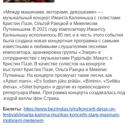
«Между машинами, моторами, девушками» —
музыкальный концерт Иманта Калниньша с солистами
Кристин Пазе, Ольгой Раецкой и Микелисом
Путниньшем. В 2021 году композитору Имантсу
Калныньшу исполнилось 80 лет, и в честь этого события
была создана новая концертная программа с самыми
известными и любимыми слушателями песнями
композитора, аранжировка группы «Эзери» в
сотрудничестве с музыкантами Рудольфс Макатс и
Кристин Пазе. В качестве солистов на концерте
выступят Кристин Пазе, Ольга Раецка и Микелис
Путниньш. На концерте прозвучат такие песни, как
«Apturi mani», «Es šodien jūku prātā», «Bimini», «Svētku
diena», «Sitiet bungas» и другие из превосходного
репертуара Имки. Программа концерта создавалась под
эгидой виллы фон Стрика.
Билеты:
https://www.bezrindas.lv/ru/koncerti-dejas-un-
festivali/imanta-kalnina-muzikas-koncerts-starp-masinam-
motoriem-meitenem