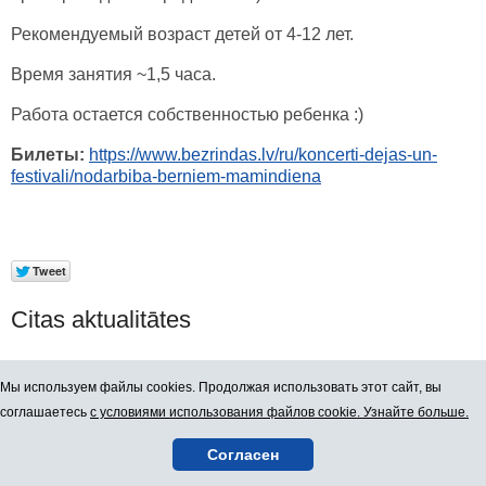
Рекомендуемый возраст детей от 4-12 лет.
Время занятия ~1,5 часа.
Работа остается собственностью ребенка :)
Билеты:
https://www.bezrindas.lv/ru/koncerti-dejas-un-
festivali/nodarbiba-berniem-mamindiena
Citas aktualitātes
Продажа билетов без лишней головной
Мы используем файлы cookies. Продолжая использовать этот сайт, вы
боли
соглашаетесь
с условиями использования файлов cookie. Узнайте больше.
15.05.2026
Согласен