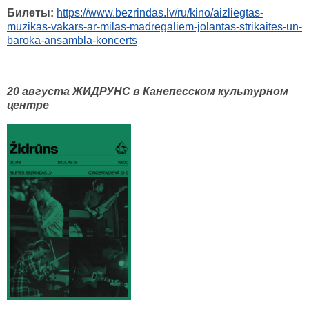
Билеты:
https://www.bezrindas.lv/ru/kino/aizliegtas-
muzikas-vakars-ar-milas-madregaliem-jolantas-strikaites-un-
baroka-ansambla-koncerts
20 августа ЖИДРУНС в Канепесском культурном
центре