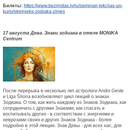
Билеты:
https://www.bezrindas.lv/ru/seminari-lekcijas-un-
kursi/strelnieks-zodiaka-zimes
17 августа Дева. Знаки зодиака в отеле MONIKA
Centrum
После перерыва в несколько лет астрологи Andis Geste
и Līga Šīrona возобновляют цикл лекций о знаках
Зодиака. О том, как жить каждому из Знаков Зодиака, как
сотрудничать с другими Знаками, как спасать и
воспитывать других - в соответствии с энергиями и
неврозами своих и других Знаков Зодиака - более
подробно в этой лекции. Знак Девы - для всех нас, для