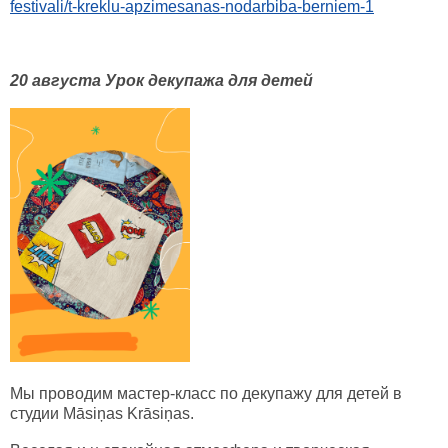
festivali/t-kreklu-apzimesanas-nodarbiba-berniem-1
20 августа Урок декупажа для детей
Мы проводим мастер-класс по декупажу для детей в
студии Māsiņas Krāsiņas.