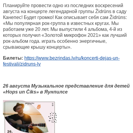
Планируйте провести одно из последних воскресений
августа на концерте легендарной группы Židrūns в саду
Канепес! Будет громко! Как описывает себя сам Židrūns:
«Мы популярная рок-группа в известных кругах. Мы
работаем уже 20 лет. Мы выпустили 4 альбома, 4-й из
которых получил «Золотой микрофон 2021» как лучший
рок-альбом года. играть особенно энергичные,
срывающие крышу концерты».
Билеты:
https://www.bezrindas.lv/ru/koncerti-dejas-un-
festivali/zidruns-lv
26 августа Музыкальное представление для детей
«Hops un Čiks» в Яунпилсе