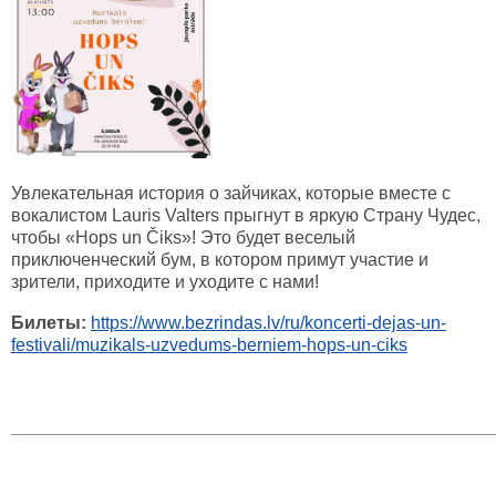
Увлекательная история о зайчиках, которые вместе с
вокалистом Lauris Valters прыгнут в яркую Страну Чудес,
чтобы «Hops un Čiks»! Это будет веселый
приключенческий бум, в котором примут участие и
зрители, приходите и уходите с нами!
Билеты:
https://www.bezrindas.lv/ru/koncerti-dejas-un-
festivali/muzikals-uzvedums-berniem-hops-un-ciks
________________________________________________