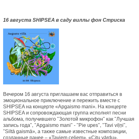
16 августа SHIPSEA в саду виллы фон Стриcка
Вечером 16 августа приглашаем вас отправиться в
эмоциональное приключение и пережить вместе с
SHIPSEA на концерте «Apgaismo mani». На концерте
SHIPSEA и сопровождающая группа исполнят песни
альбома, получившего "Золотой микрофон" как "Лучшая
запись года", "Apgaismo mani" - "Pie upes", "Tavi viļņi",
"Siltā gaismā», а также самые известные композиции,
созданные ранее – «Taviem ceļiem», «Citu vārdu»,