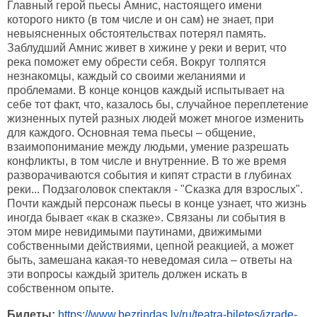
Главный герой пьесы Амнис, настоящего имени
которого никто (в том числе и он сам) не знает, при
невыясненных обстоятельствах потерял память.
Заблудший Амнис живет в хижине у реки и верит, что
река поможет ему обрести себя. Вокруг толпятся
незнакомцы, каждый со своими желаниями и
проблемами. В конце концов каждый испытывает на
себе тот факт, что, казалось бы, случайное переплетение
жизненных путей разных людей может многое изменить
для каждого. Основная тема пьесы – общение,
взаимопонимание между людьми, умение разрешать
конфликты, в том числе и внутренние. В то же время
разворачиваются события и кипят страсти в глубинах
реки... Подзаголовок спектакля - "Сказка для взрослых".
Почти каждый персонаж пьесы в конце узнает, что жизнь
иногда бывает «как в сказке». Связаны ли события в
этом мире невидимыми паутинами, движимыми
собственными действиями, цепной реакцией, а может
быть, замешана какая-то неведомая сила – ответы на
эти вопросы каждый зритель должен искать в
собственном опыте.
Билеты:
https://www.bezrindas.lv/ru/teatra-biletes/izrade-