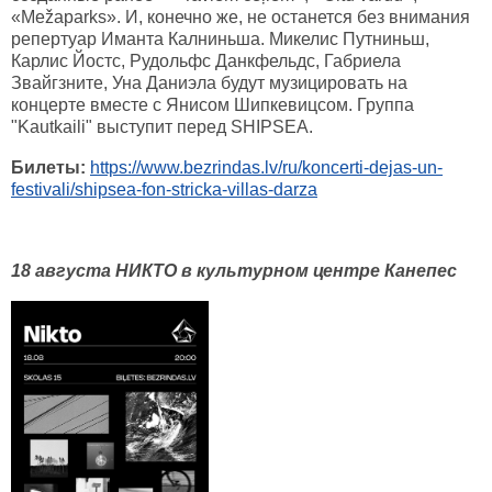
«Mežaparks». И, конечно же, не останется без внимания
репертуар Иманта Калниньша. Микелис Путниньш,
Карлис Йостс, Рудольфс Данкфельдс, Габриела
Звайгзните, Уна Даниэла будут музицировать на
концерте вместе с Янисом Шипкевицсом. Группа
"Kautkaili" выступит перед SHIPSEA.
Билеты:
https://www.bezrindas.lv/ru/koncerti-dejas-un-
festivali/shipsea-fon-stricka-villas-darza
18 августа НИКТО в культурном центре Канепес