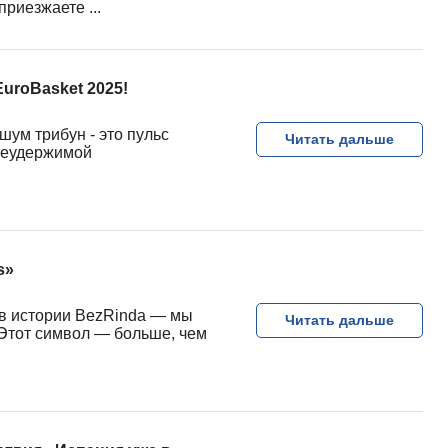
приезжаете ...
EuroBasket 2025!
шум трибун - это пульс
Читать дальше
 неудержимой
s»
 в истории BezRinda — мы
Читать дальше
Этот символ — больше, чем