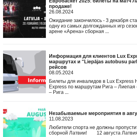
Евробаскет 2025: билеты на матч Л
продаже!
26.08.2024
Ожидание закончилось - 3 декабря ст
одну из самых долгожданных игр сезо
арене «Арена» сборная ...
Информация для клиентов Lux Expr
маршрутах и “Liepājas autobusu pa
рейсов
08.05.2024
Билеты для инвалидов в Lux Express 
Express по маршрутам Рига – Лиепая 
– Рига ...
Незабываемые мероприятия в авгу
11.08.2023
Любители спорта не должны пропусти
сборной Латвии! 12 августа Латвия 