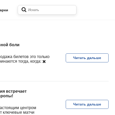
арки
вной боли
одажа билетов это только
Читать дальше
наются тогда, когда: ✖️
вия встречает
вропы!
Читать дальше
 настоящим центром
ет ключевые матчи