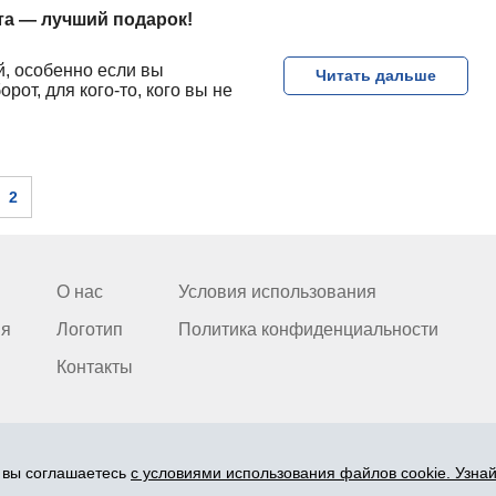
та — лучший подарок!
, особенно если вы
Читать дальше
рот, для кого-то, кого вы не
2
О нас
Условия использования
ия
Логотип
Политика конфиденциальности
Контакты
, вы соглашаетесь
с условиями использования файлов cookie. Узна
© 2006-2026 ООО "BEZRINDAS.LV".