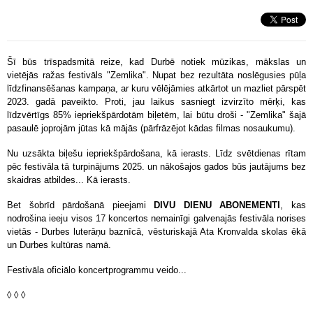
Šī būs trīspadsmitā reize, kad Durbē notiek mūzikas, mākslas un
vietējās ražas festivāls "Zemlika". Nupat bez rezultāta noslēgusies pūļa
līdzfinansēšanas kampaņa, ar kuru vēlējāmies atkārtot un mazliet pārspēt
2023. gadā paveikto. Proti, jau laikus sasniegt izvirzīto mērķi, kas
līdzvērtīgs 85% iepriekšpārdotām biļetēm, lai būtu droši - "Zemlika" šajā
pasaulē joprojām jūtas kā mājās (pārfrāzējot kādas filmas nosaukumu).
Nu uzsākta biļešu iepriekšpārdošana, kā ierasts. Līdz svētdienas rītam
pēc festivāla tā turpinājums 2025. un nākošajos gados būs jautājums bez
skaidras atbildes... Kā ierasts.
Bet šobrīd pārdošanā pieejami
DIVU DIENU ABONEMENTI
, kas
nodrošina ieeju visos 17 koncertos nemainīgi galvenajās festivāla norises
vietās - Durbes luterāņu baznīcā, vēsturiskajā Ata Kronvalda skolas ēkā
un Durbes kultūras namā.
Festivāla oficiālo koncertprogrammu veido...
◊
◊ ◊