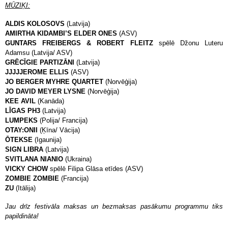
MŪZIĶI:
ALDIS KOLOSOVS
(Latvija)
AMIRTHA KIDAMBI’S ELDER ONES
(ASV)
GUNTARS FREIBERGS & ROBERT FLEITZ
spēlē Džonu Luteru
Adamsu (Latvija/ ASV)
GRĒCĪGIE PARTIZĀNI
(Latvija)
JJJJJEROME ELLIS
(ASV)
JO BERGER MYHRE QUARTET
(Norvēģija)
JO DAVID MEYER LYSNE
(Norvēģija)
KEE AVIL
(Kanāda)
LĪGAS PH3
(Latvija)
LUMPEKS
(Polija/ Francija)
OTAY:ONII
(Ķīna/ Vācija)
ŌTEKSE
(Igaunija)
SIGN LIBRA
(Latvija)
SVITLANA NIANIO
(Ukraina)
VICKY CHOW
spēlē Filipa Glāsa etīdes (ASV)
ZOMBIE ZOMBIE
(Francija)
ZU
(Itālija)
Jau drīz festivāla maksas un bezmaksas pasākumu programmu tiks
papildināta!