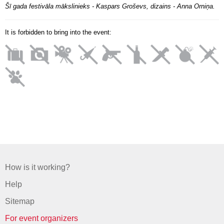
Šī gada festivāla mākslinieks - Kaspars Groševs, dizains - Anna Orniņa.
It is forbidden to bring into the event:
How is it working?
Help
Sitemap
For event organizers