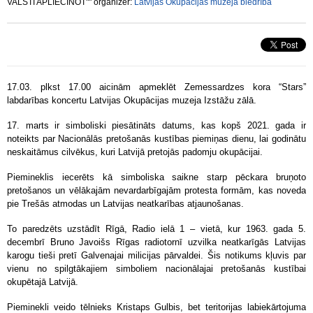
VALSTI APLIECINOT"" organizer:
Latvijas Okupācijas muzeja biedrība
17.03. plkst 17.00 aicinām apmeklēt Zemessardzes kora “Stars”
labdarības koncertu Latvijas Okupācijas muzeja Izstāžu zālā.
17. marts ir simboliski piesātināts datums, kas kopš 2021. gada ir
noteikts par Nacionālās pretošanās kustības piemiņas dienu, lai godinātu
neskaitāmus cilvēkus, kuri Latvijā pretojās padomju okupācijai.
Piemineklis iecerēts kā simboliska saikne starp pēckara bruņoto
pretošanos un vēlākajām nevardarbīgajām protesta formām, kas noveda
pie Trešās atmodas un Latvijas neatkarības atjaunošanas.
To paredzēts uzstādīt Rīgā, Radio ielā 1 – vietā, kur 1963. gada 5.
decembrī Bruno Javoišs Rīgas radiotornī uzvilka neatkarīgās Latvijas
karogu tieši pretī Galvenajai milicijas pārvaldei. Šis notikums kļuvis par
vienu no spilgtākajiem simboliem nacionālajai pretošanās kustībai
okupētajā Latvijā.
Pieminekli veido tēlnieks Kristaps Gulbis, bet teritorijas labiekārtojuma