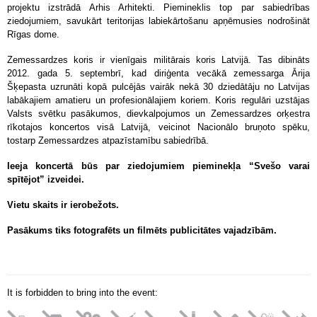
projektu izstrādā Arhis Arhitekti. Piemineklis top par sabiedrības
ziedojumiem, savukārt teritorijas labiekārtošanu apņēmusies nodrošināt
Rīgas dome.
Zemessardzes koris ir vienīgais militārais koris Latvijā. Tas dibināts
2012. gada 5. septembrī, kad diriģenta vecākā zemessarga Ārija
Šķepasta uzrunāti kopā pulcējās vairāk nekā 30 dziedātāju no Latvijas
labākajiem amatieru un profesionālajiem koriem. Koris regulāri uzstājas
Valsts svētku pasākumos, dievkalpojumos un Zemessardzes orķestra
rīkotajos koncertos visā Latvijā, veicinot Nacionālo bruņoto spēku,
tostarp Zemessardzes atpazīstamību sabiedrībā.
Ieeja koncertā būs par ziedojumiem pieminekļa “Svešo varai
spītējot” izveidei.
Vietu skaits ir ierobežots.
Pasākums tiks fotografēts un filmēts publicitātes vajadzībām.
It is forbidden to bring into the event: