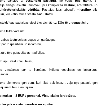
ums sāksies ar
vēsturisku pastaigu
, ko vadīs
pils dāma
. Šī
sija sniegs ieskatu Jaunmoku pils kompleksa
vēsturē, arhitektūrā un
ultūrvēsturiskajās vērtībās
. Pastaiga ļaus izbaudīt
mierpilno
pils
ku, kur katrs stūris stāsta
savu stāstu
.
steidzīgas pastaigas viesi tiks aicināti uz
Zāļu tēju degustāciju
.
ma laikā varēsiet:
t dabas ārstniecības augus un garšaugus,
t par to īpašībām un iedarbību,
 zāļu tēju gatavošanas tradīcijas,
īt ap 6 veidu zāļu tējas,
ies zināšanas par to lietošanu ikdienā veselības un labsajūtas
āšanai.
ms piemērots gan tiem, kuri tikai sāk iepazīt zāļu tēju pasauli, gan
zējušiem tēju cienītājiem.
s maksa – 8 EUR / personai. Vietu skaits ierobežots.
ku pils – vieta pieredzei un atpūtai