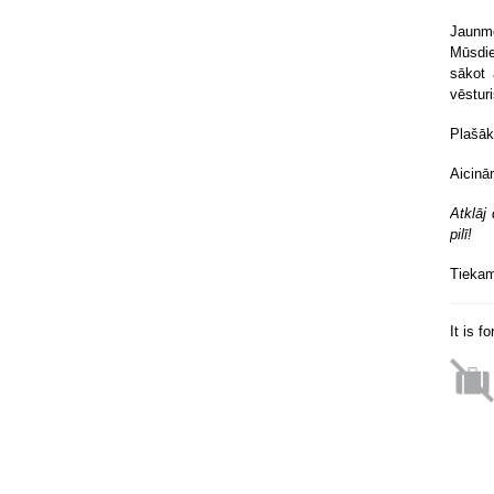
Jaunm
Mūsdie
sākot 
vēstur
Plašāk
Aicinām
Atklāj
pilī!
Tiekam
It is f