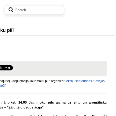
ku pilī
Zāļu tēju degustācija Jaunmoku pilī" organizer:
Akciju sabiedrības “Latvijas
meži”
ūnijā plkst. 14.00 Jaunmoku pils aicina uz siltu un aromātisku
os – "Zāļu tēju degustācija".