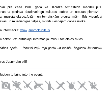
oku pils celta 1901. gadā kā Džordža Armitsteda medību pils.
nās tā piedāvā daudzveidīgu kultūras, dabas un atpūtas pieredzi –
ar muzeja ekspozīcijām un tematiskām programmām, līdz viesnīcai
iskās un mūsdienīgās telpās, svinību iespējām dabas ielokā.
a informācija:
www.jaunmokupils.lv
 sekot līdzi aktuālajai informācijai mūsu sociālajos tīklos.
 dabas spēku – izbaudi zāļu tēju garšu un īpašību bagātību Jaunmoku
ies Jaunmoku pilī!
orbidden to bring into the event: