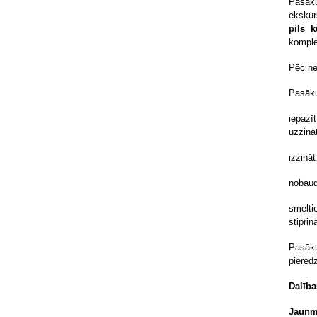
Pasāk
ekskur
pils k
komple
Pēc ne
Pasāku
iepazī
uzzinā
izzināt
nobaud
smelt
stiprin
Pasāku
piered
Dalība
Jaunmo