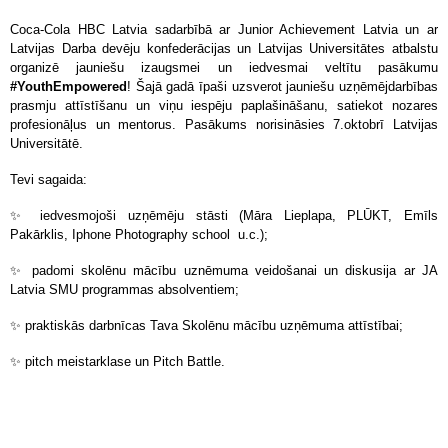
Coca-Cola HBC Latvia sadarbībā ar Junior Achievement Latvia un ar
Latvijas Darba devēju konfederācijas un Latvijas Universitātes atbalstu
organizē jauniešu izaugsmei un iedvesmai veltītu pasākumu
#YouthEmpowered
! Šajā gadā īpaši uzsverot jauniešu uzņēmējdarbības
prasmju attīstīšanu un viņu iespēju paplašināšanu, satiekot nozares
profesionāļus un mentorus. Pasākums norisināsies 7.oktobrī Latvijas
Universitātē.
Tevi sagaida:
✨
iedvesmojoši uzņēmēju stāsti (Māra Lieplapa, PLŪKT, Emīls
Pakārklis, Iphone Photography school u.c.);
✨
padomi skolēnu mācību uznēmuma veidošanai un diskusija ar JA
Latvia SMU programmas absolventiem;
✨
praktiskās darbnīcas Tava Skolēnu mācību uzņēmuma attīstībai;
✨
pitch meistarklase un Pitch Battle.