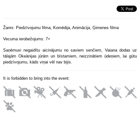
Žanrs:
Piedzīvojumu filma, Komēdija, Animācija, Ģimenes filma
Vecuma ierobežojums: 7+
Saņēmusi negaidītu aicinājumu no saviem senčiem, Vaiana dodas uz
tālajām Okeānijas jūrām un bīstamiem, neizzinātiem ūdeņiem, lai gūtu
piedzīvojumu, kāds viņai vēl nav bijis.
It is forbidden to bring into the event: