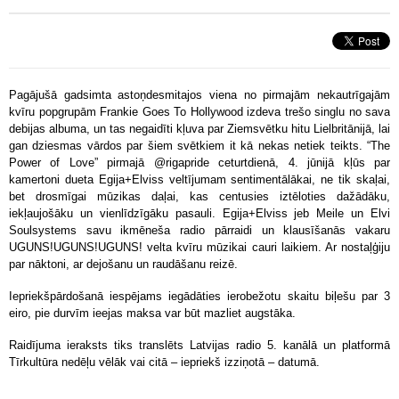
Pagājušā gadsimta astoņdesmitajos viena no pirmajām nekautrīgajām
kvīru popgrupām Frankie Goes To Hollywood izdeva trešo singlu no sava
debijas albuma, un tas negaidīti kļuva par Ziemsvētku hitu Lielbritānijā, lai
gan dziesmas vārdos par šiem svētkiem it kā nekas netiek teikts. “The
Power of Love” pirmajā @rigapride ceturtdienā, 4. jūnijā kļūs par
kamertoni dueta Egija+Elviss veltījumam sentimentālākai, ne tik skaļai,
bet drosmīgai mūzikas daļai, kas centusies iztēloties dažādāku,
iekļaujošāku un vienlīdzīgāku pasauli. Egija+Elviss jeb Meile un Elvi
Soulsystems savu ikmēneša radio pārraidi un klausīšanās vakaru
UGUNS!UGUNS!UGUNS! velta kvīru mūzikai cauri laikiem. Ar nostaļģiju
par nāktoni, ar dejošanu un raudāšanu reizē.
Iepriekšpārdošanā iespējams iegādāties ierobežotu skaitu biļešu par 3
eiro, pie durvīm ieejas maksa var būt mazliet augstāka.
Raidījuma ieraksts tiks translēts Latvijas radio 5. kanālā un platformā
Tīrkultūra nedēļu vēlāk vai citā – iepriekš izziņotā – datumā.