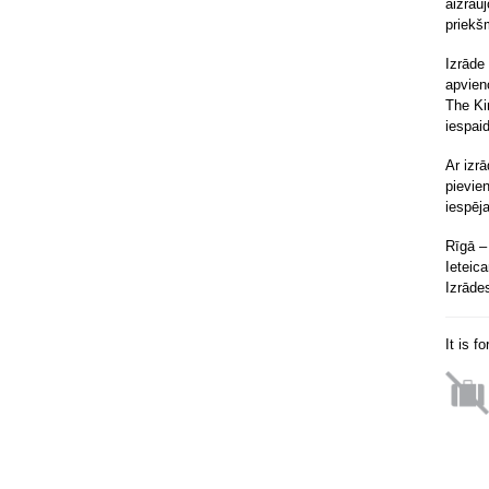
aizrau
priekš
Izrāde
apvien
The Ki
iespai
Ar izrā
pievie
iespēj
Rīgā – 
Ieteic
Izrāde
It is f