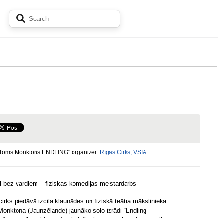
"Toms Monktons ENDLING" organizer:
Rīgas Cirks, VSIA
i bez vārdiem – fiziskās komēdijas meistardarbs
cirks piedāvā izcila klaunādes un fiziskā teātra mākslinieka
onktona (Jaunzēlande) jaunāko solo izrādi “Endling” –