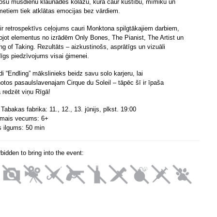
jošu mūsdienu klaunādes kolāžu, kurā caur kustību, mīmiku un
metiem tiek atklātas emocijas bez vārdiem.
 ir retrospektīvs ceļojums cauri Monktona spilgtākajiem darbiem,
ojot elementus no izrādēm Only Bones, The Pianist, The Artist un
ng of Taking. Rezultāts – aizkustinošs, asprātīgs un vizuāli
dīgs piedzīvojums visai ģimenei.
di “Endling” mākslinieks beidz savu solo karjeru, lai
notos pasaulslavenajam Cirque du Soleil – tāpēc šī ir īpaša
a redzēt viņu Rīgā!
Tabakas fabrika: 11., 12., 13. jūnijs, plkst. 19:00
amais vecums: 6+
s ilgums: 50 min
orbidden to bring into the event: