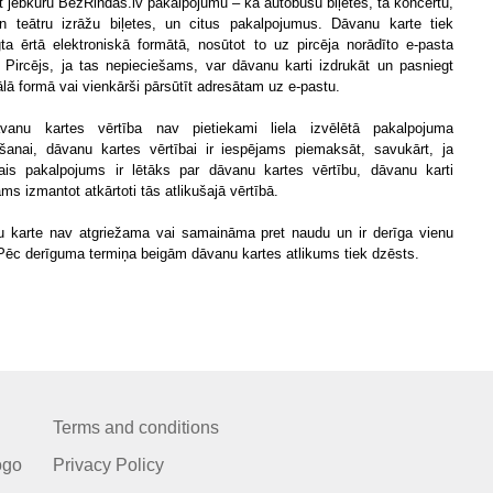
 jebkuru BezRindas.lv pakalpojumu – kā autobusu biļetes, tā koncertu,
n teātru izrāžu biļetes, un citus pakalpojumus. Dāvanu karte tiek
gta ērtā elektroniskā formātā, nosūtot to uz pircēja norādīto e-pasta
. Pircējs, ja tas nepieciešams, var dāvanu karti izdrukāt un pasniegt
ālā formā vai vienkārši pārsūtīt adresātam uz e-pastu.
vanu kartes vērtība nav pietiekami liela izvēlētā pakalpojuma
anai, dāvanu kartes vērtībai ir iespējams piemaksāt, savukārt, ja
tais pakalpojums ir lētāks par dāvanu kartes vērtību, dāvanu karti
ms izmantot atkārtoti tās atlikušajā vērtībā.
 karte nav atgriežama vai samaināma pret naudu un ir derīga vienu
Pēc derīguma termiņa beigām dāvanu kartes atlikums tiek dzēsts.
Terms and conditions
ogo
Privacy Policy