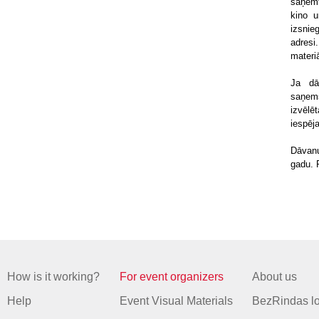
saņemt
kino u
izsnie
adresi
materi
Ja dā
saņemš
izvēlē
iespēja
Dāvanu
gadu. 
How is it working?
For event organizers
About us
Help
Event Visual Materials
BezRindas l