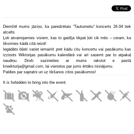
Diemžēl mums jāziņo, ka paredzētais “Tautumeitu” koncerts 26.04 tiek
atcelts.
Ļoti atvainojamies visiem, kas to gaidīja tikpat ļoti cik mēs – ceram, ka
tiksimies kādā citā reizē!
Iegādāto biļeti variet iemainīt pret kādu citu koncertu vai pasākumu kas
izziņots Wiktorijas pasākumu kalendārā vai arī saņemt par to atpakaļ
naudiņu. Droši sazinieties ar mums rakstot e pastā
knwiktorija@gmail.com, lai vienotos par jums ērtāko risinājumu.
Paldies par sapratni un uz tikšanos citos pasākumos!
It is forbidden to bring into the event: