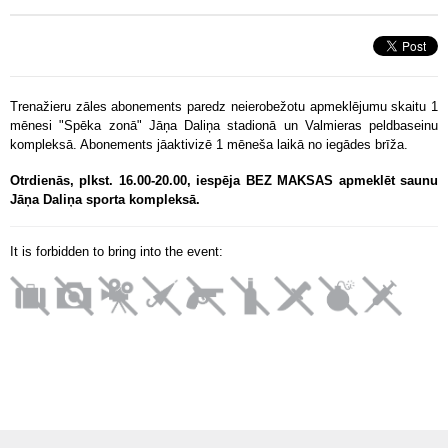
Trenažieru zāles abonements paredz neierobežotu apmeklējumu skaitu 1
mēnesi "Spēka zonā" Jāņa Daliņa stadionā un Valmieras peldbaseinu
kompleksā. Abonements jāaktivizē 1 mēneša laikā no iegādes brīža.
Otrdienās, plkst. 16.00-20.00, iespēja BEZ MAKSAS apmeklēt saunu
Jāņa Daliņa sporta kompleksā.
It is forbidden to bring into the event: