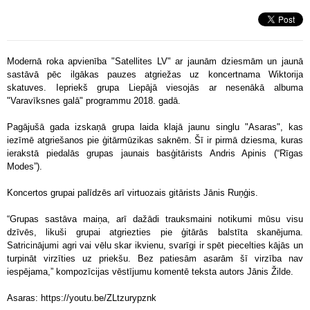
Modernā roka apvienība "Satellites LV" ar jaunām dziesmām un jaunā
sastāvā pēc ilgākas pauzes atgriežas uz koncertnama Wiktorija
skatuves. Iepriekš grupa Liepājā viesojās ar nesenākā albuma
"Varavīksnes galā" programmu 2018. gadā.
Pagājušā gada izskaņā grupa laida klajā jaunu singlu "Asaras", kas
iezīmē atgriešanos pie ģitārmūzikas saknēm. Šī ir pirmā dziesma, kuras
ierakstā piedalās grupas jaunais basģitārists Andris Apinis (“Rīgas
Modes”).
Koncertos grupai palīdzēs arī virtuozais gitārists Jānis Ruņģis.
“Grupas sastāva maiņa, arī dažādi trauksmaini notikumi mūsu visu
dzīvēs, likuši grupai atgriezties pie ģitārās balstīta skanējuma.
Satricinājumi agri vai vēlu skar ikvienu, svarīgi ir spēt piecelties kājās un
turpināt virzīties uz priekšu. Bez patiesām asarām šī virzība nav
iespējama,” kompozīcijas vēstījumu komentē teksta autors Jānis Žilde.
Asaras: https://youtu.be/ZLtzurypznk