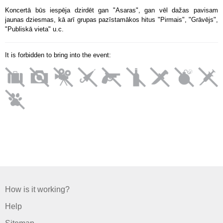
Koncertā būs iespēja dzirdēt gan "Asaras", gan vēl dažas pavisam
jaunas dziesmas, kā arī grupas pazīstamākos hitus "Pirmais", "Grāvējs",
"Publiskā vieta" u.c.
It is forbidden to bring into the event:
How is it working?
Help