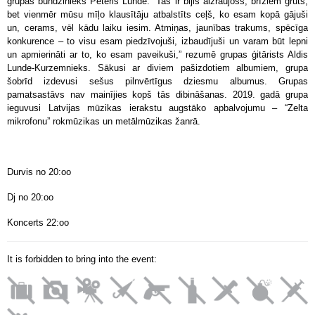
grupas bundzinieks Pēteris Lunde. “Tas ir bijis aizraujošs, brīžiem grūts,
bet vienmēr mūsu mīļo klausītāju atbalstīts ceļš, ko esam kopā gājuši
un, cerams, vēl kādu laiku iesim. Atmiņas, jaunības trakums, spēcīga
konkurence – to visu esam piedzīvojuši, izbaudījuši un varam būt lepni
un apmierināti ar to, ko esam paveikuši,” rezumē grupas ģitārists Aldis
Lunde-Kurzemnieks. Sākusi ar diviem pašizdotiem albumiem, grupa
šobrīd izdevusi sešus pilnvērtīgus dziesmu albumus. Grupas
pamatsastāvs nav mainījies kopš tās dibināšanas. 2019. gadā grupa
ieguvusi Latvijas mūzikas ierakstu augstāko apbalvojumu – “Zelta
mikrofonu” rokmūzikas un metālmūzikas žanrā.
Durvis no 20:oo
Dj no 20:oo
Koncerts 22:oo
It is forbidden to bring into the event: