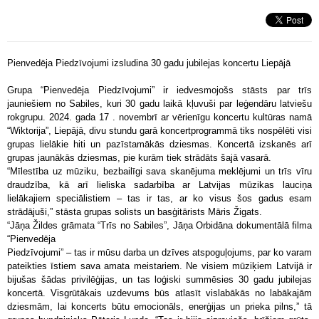
Pienvedēja Piedzīvojumi izsludina 30 gadu jubilejas koncertu Liepājā
Grupa “Pienvedēja Piedzīvojumi” ir iedvesmojošs stāsts par trīs
jauniešiem no Sabiles, kuri 30 gadu laikā kļuvuši par leģendāru latviešu
rokgrupu. 2024. gada 17 . novembrī ar vērienīgu koncertu kultūras namā
“Wiktorija”, Liepājā, divu stundu garā koncertprogrammā tiks nospēlēti visi
grupas lielākie hiti un pazīstamākās dziesmas. Koncertā izskanēs arī
grupas jaunākās dziesmas, pie kurām tiek strādāts šajā vasarā.
“Mīlestība uz mūziku, bezbailīgi sava skanējuma meklējumi un trīs vīru
draudzība, kā arī lieliska sadarbība ar Latvijas mūzikas lauciņa
lielākajiem speciālistiem – tas ir tas, ar ko visus šos gadus esam
strādājuši,” stāsta grupas solists un basģitārists Māris Žigats.
“Jāņa Žildes grāmata “Trīs no Sabiles”, Jāņa Orbidāna dokumentālā filma
“Pienvedēja
Piedzīvojumi” – tas ir mūsu darba un dzīves atspoguļojums, par ko varam
pateikties īstiem sava amata meistariem. Ne visiem mūziķiem Latvijā ir
bijušas šādas privilēģijas, un tas loģiski summēsies 30 gadu jubilejas
koncertā. Visgrūtākais uzdevums būs atlasīt vislabākās no labākajām
dziesmām, lai koncerts būtu emocionāls, enerģijas un prieka pilns,” tā