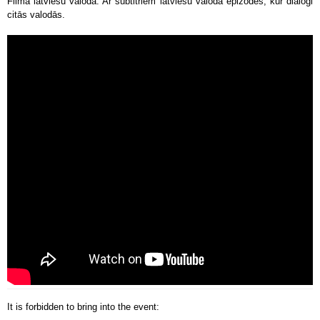
Filma latviešu valodā. Ar subtitriem latviešu valodā epizodēs, kur dialogi
citās valodās.
It is forbidden to bring into the event: