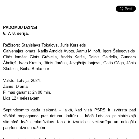
PADOMJU DŽINSI
6. 7. 8. sērija.
Režisors: Staņislavs Tokalovs, Juris Kursietis
Galvenajās lomās: Kārlis Arnolds Avots, Aamu Milnoff, Igors Šelegovskis
Citās lomās: Gints Grāvelis, Andris Keišs, Dainis Gaidelis, Gundars
Āboliņš, Ivars Krasts, Jānis Jarāns, Jevgēnijs Isajevs, Gatis Gāga, Jānis
Skutelis, Baiba Broka u.c.
Valsts: Latvija, 2024.
Žanrs: Drāma
Filmas garums: 2h 00 min.
Lidz 12+ neiesakam
Septiņdesmito gadu izskaņā – laikā, kad visā PSRS ir izvērsta pati
sīvākā propaganda pret rietumu kultūru – kādā Latvijas psihiatriskajā
slimnīcā kvēls rokmūzikas fans ir izveidojis veiksmīgu un nelegālu
pagrīdes džinsu ražotni.