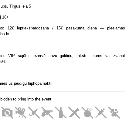
lubs, Tirgus iela 5
| 18+
tes: 12€ iepriekšpārdošanā / 15€ pasākuma dienā — pieejamas
das.lv
lies VIP sajūtu, rezervē savu galdiņu, rakstot mums vai zvanot
94.
ies uz jaudīgu hiphopa nakti!
orbidden to bring into the event: