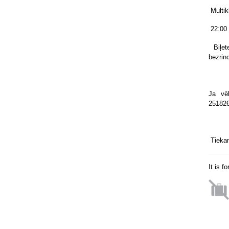
Multik
22:00 
Biļe
bezrin
Ja vē
251826
Tiekam
It is f