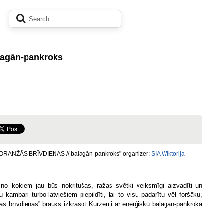
agān-pankroks
"ORANŽĀS BRĪVDIENAS // balagān-pankroks" organizer:
SIA Wiktorija
no kokiem jau būs nokritušas, ražas svētki veiksmīgi aizvadīti un
u kambari turbo-latviešiem piepildīti, lai to visu padarītu vēl foršāku,
ās brīvdienas” brauks izkrāsot Kurzemi ar enerģisku balagān-pankroka