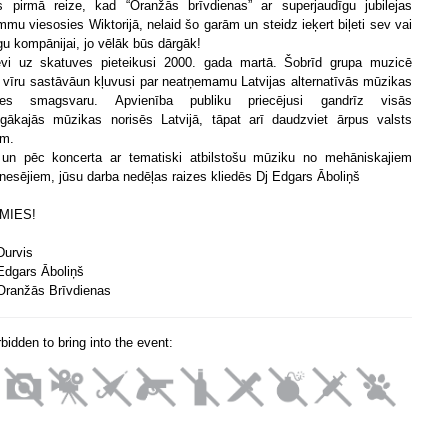
 pirmā reize, kad “Oranžās brīvdienas” ar superjaudīgu jubilejas
mmu viesosies Wiktorijā, nelaid šo garām un steidz ieķert biļeti sev vai
gu kompānijai, jo vēlāk būs dārgāk!
i uz skatuves pieteikusi 2000. gada martā. Šobrīd grupa muzicē
 vīru sastāvāun kļuvusi par neatņemamu Latvijas alternatīvās mūzikas
ves smagsvaru. Apvienība publiku priecējusi gandrīz visās
gākajās mūzikas norisēs Latvijā, tāpat arī daudzviet ārpus valsts
ām.
un pēc koncerta ar tematiski atbilstošu mūziku no mehāniskajiem
nesējiem, jūsu darba nedēļas raizes kliedēs Dj Edgars Āboliņš
MIES!
Durvis
Edgars Āboliņš
Oranžās Brīvdienas
orbidden to bring into the event: