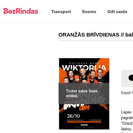
Transport
Events
Gift cards
ORANŽĀS BRĪVDIENAS // bal
Ticket sales have
Event 
ended.
Lapas 
pagrab
“Oranž
lādiņu.