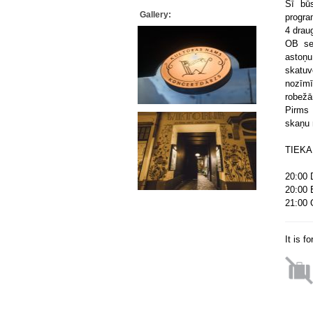
Šī būs
Gallery:
progra
4 drau
OB sev
astoņu
skatu
nozīmī
robež
Pirms 
skaņu 
TIEKA
20:00 
20:00 
21:00 
It is f