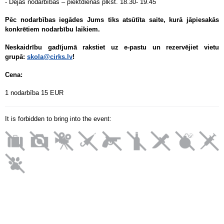
- Dejas nodarbības – piektdienās plkst. 18.30- 19.45
Pēc nodarbības iegādes Jums tiks atsūtīta saite, kurā jāpiesakās
konkrētiem nodarbību laikiem.
Neskaidrību gadījumā rakstiet uz e-pastu un rezervējiet vietu
grupā:
skola@cirks.lv
!
Cena:
1 nodarbība 15 EUR
It is forbidden to bring into the event: