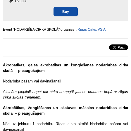
15.00 €
Buy
Event "NODARBĪBA CIRKA SKOLĀ" organizer:
Rīgas Cirks, VSIA
Akrobātikas, gaisa akrobātikas un žonglēšanas nodarbības cirka
skolā – pieaugušajiem
Nodarbība pašam vai dāvināšanai!
Aicinām piepildīt sapni par cirku un apgūt jaunas prasmes kopā ar Rīgas
cirka skolas treneriem.
Akrobātikas, žonglēšanas un skatuves mākslas nodarbības cirka
skolā – pieaugušajiem
Nāc uz jebkuru 1 nodarbību Rīgas cirka skolā! Nodarbība pašam vai
dāvināšanai!