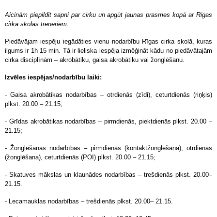
Aicinām piepildīt sapni par cirku un apgūt jaunas prasmes kopā ar Rīgas
cirka skolas treneriem.
Piedāvājam iespēju iegādāties vienu nodarbību Rīgas cirka skolā, kuras
ilgums ir 1h 15 min. Tā ir lieliska iespēja izmēģināt kādu no piedāvātajām
cirka disciplīnām – akrobātiku, gaisa akrobātiku vai žonglēšanu.
Izvēles iespējas/nodarbību laiki:
- Gaisa akrobātikas nodarbības – otrdienās (zīdi), ceturtdienās (riņķis)
plkst.
20.00 – 21.15;
- Grīdas akrobātikas nodarbības – pirmdienās, piektdienās plkst. 20.00 –
21.15;
- Žonglēšanas nodarbības – pirmdienās (kontaktžonglēšana), otrdienās
(žonglēšana), ceturtdienās (POI)
plkst.
20.00 – 21.15;
- Skatuves mākslas un klaunādes nodarbības – trešdienās plkst. 20.00–
21.15.
- Lecamauklas nodarbības – trešdienās plkst. 20.00– 21.15.