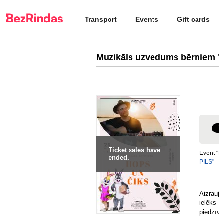
Transport
Events
Gift cards
Muzikāls uzvedums bērniem 
Ticket sales have
Event 
ended.
PILS"
Aizrau
ielēk
piedzī