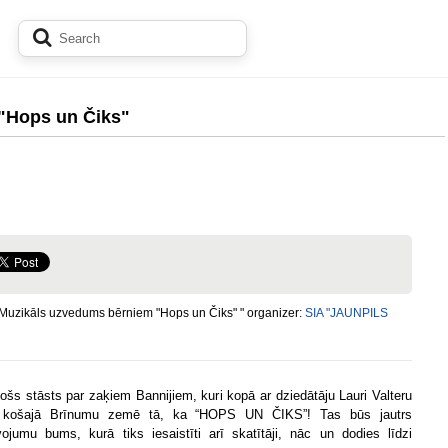
"Hops un Čiks"
"Muzikāls uzvedums bērniem "Hops un Čiks" " organizer:
SIA "JAUNPILS
jošs stāsts par zaķiem Bannijiem, kuri kopā ar dziedātāju Lauri Valteru
s košajā Brīnumu zemē tā, ka “HOPS UN ČIKS”! Tas būs jautrs
vojumu bums, kurā tiks iesaistīti arī skatītāji, nāc un dodies līdzi