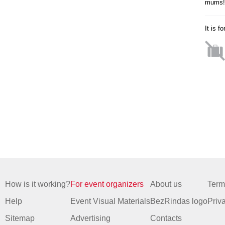
mums
It is f
How is it working?
For event organizers
About us
Term
Help
Event Visual Materials
BezRindas logo
Priv
Sitemap
Advertising
Contacts