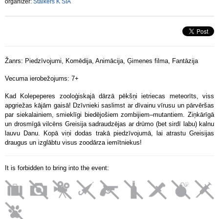
organizer:
Stalkers K SIA
Žanrs: Piedzīvojumi, Komēdija, Animācija, Ģimenes filma, Fantāzija
Vecuma ierobežojums: 7+
Kad Kolepeperes zooloģiskajā dārzā pēkšņi ietriecas meteorīts, viss
apgriežas kājām gaisā! Dzīvnieki saslimst ar dīvainu vīrusu un pārvēršas
par siekalainiem, smieklīgi biedējošiem zombijiem–mutantiem. Ziņkārīgā
un drosmīgā vilcēns Greisija sadraudzējas ar drūmo (bet sirdī labu) kalnu
lauvu Danu. Kopā viņi dodas trakā piedzīvojumā, lai atrastu Greisijas
draugus un izglābtu visus zoodārza iemītniekus!
It is forbidden to bring into the event: