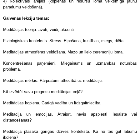
4) Kolektīvais ārējais (kopienas un resursu loma veiksmīgā jaunu
paradumu veidošanā).
Galvenās lekciju tēmas:
Meditācijas teorija: avoti, veidi, akcenti
Fizioloģiskais konteksts. Stress. Elpošana, kustības, miegs, diēta.
Meditācijas atmosfēras veidošana. Mazo un lielo ceremoniju loma.
Koncentrēšanās paņēmieni. Miegainums un uzmanības noturības
problēma.
Meditācijas mērķis. Pārpratumi attiecībā uz meditāciju.
Kā izvērtēt savu progresu meditācijas ceļā?
Meditācijas kopiena. Garīgā vadība un līdzgaitniecība.
Meditācija un emocijas. Atraisīt, nevis apspiest! Iesaiste vai
distancēšanās?
Meditācija plašākā garīgās dzīves kontekstā. Kā no tās gūt labumu
ikdienā?