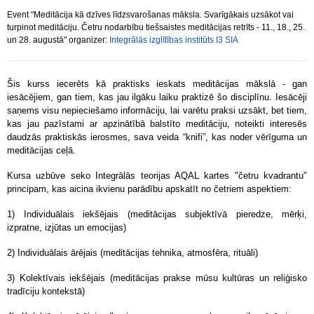
Event "Meditācija kā dzīves līdzsvarošanas māksla. Svarīgākais uzsākot vai
turpinot meditāciju. Četru nodarbību tiešsaistes meditācijas retrīts - 11., 18., 25.
un 28. augustā" organizer:
Integrālās izglītības institūts I3 SIA
Šis kurss iecerēts kā praktisks ieskats meditācijas mākslā - gan
iesācējiem, gan tiem, kas jau ilgāku laiku praktizē šo disciplīnu. Iesācēji
saņems visu nepieciešamo informāciju, lai varētu praksi uzsākt, bet tiem,
kas jau pazīstami ar apzinātībā balstīto meditāciju, noteikti interesēs
daudzās praktiskās ierosmes, sava veida “knifi”, kas noder vērīguma un
meditācijas ceļā.
Kursa uzbūve seko Integrālās teorijas AQAL kartes "četru kvadrantu"
principam, kas aicina ikvienu parādību apskatīt no četriem aspektiem:
1) Individuālais iekšējais (meditācijas subjektīvā pieredze, mērķi,
izpratne, izjūtas un emocijas)
2) Individuālais ārējais (meditācijas tehnika, atmosfēra, rituāli)
3) Kolektīvais iekšējais (meditācijas prakse mūsu kultūras un reliģisko
tradīciju kontekstā)