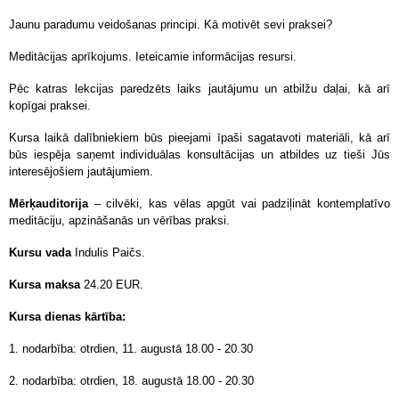
Jaunu paradumu veidošanas principi. Kā motivēt sevi praksei?
Meditācijas aprīkojums. Ieteicamie informācijas resursi.
Pēc katras lekcijas paredzēts laiks jautājumu un atbilžu daļai, kā arī
kopīgai praksei.
Kursa laikā dalībniekiem būs pieejami īpaši sagatavoti materiāli, kā arī
būs iespēja saņemt individuālas konsultācijas un atbildes uz tieši Jūs
interesējošiem jautājumiem.
Mērķauditorija
– cilvēki, kas vēlas apgūt vai padziļināt kontemplatīvo
meditāciju, apzināšanās un vērības praksi.
Kursu vada
Indulis Paičs.
Kursa maksa
24.20 EUR.
Kursa dienas kārtība:
1. nodarbība: otrdien, 11. augustā 18.00 - 20.30
2. nodarbība:
otrdien, 18. augustā 18.00 - 20.30