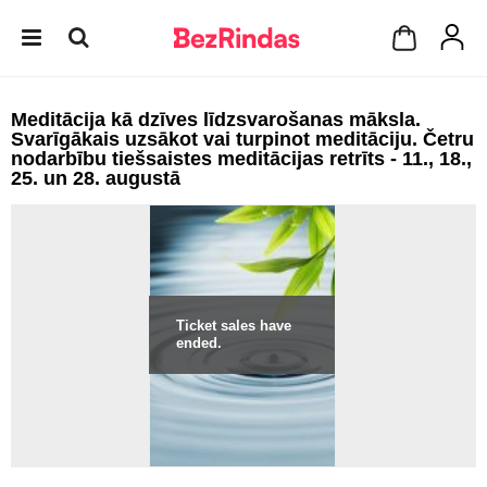
Meditācija kā dzīves līdzsvarošanas māksla.
Svarīgākais uzsākot vai turpinot meditāciju. Četru
nodarbību tiešsaistes meditācijas retrīts - 11., 18.,
25. un 28. augustā
Ticket sales have
ended.