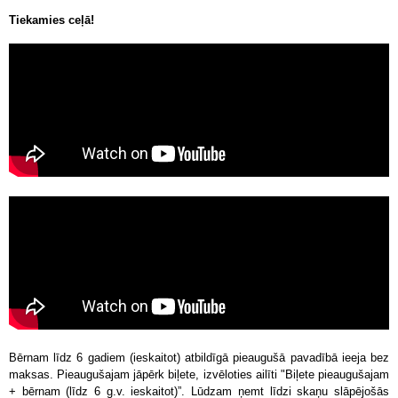
Tiekamies ceļā!
Bērnam līdz 6 gadiem (ieskaitot) atbildīgā pieaugušā pavadībā ieeja bez
maksas. Pieaugušajam jāpērk biļete, izvēloties ailīti "Biļete pieaugušajam
+ bērnam (līdz 6 g.v. ieskaitot)”. Lūdzam ņemt līdzi skaņu slāpējošās