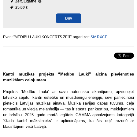
Zeit, Līgatne
25.00 €
Buy
Event "MEDĪBU LAUKI KONCERTS ZEIT" organizer:
SIA RXCE
Kantri mūzikas projekts “Medību Lauki” aicina pievienoties
muzikālam ceļojumam.
Projekts “Medību Lauki” ar savu autentisko skanējumu, apvienojot
latvisko sajūtu, kantrī estētiku un mūsdienīgu enerģiju, sevi pārliecinoši
pieteicis Latvijas mūzikas ainavā. Mūzikā savijas dabas tuvums, ceļa
romantika un viegla melanholija — tas ir stāsts par kustību, meklējumiem
un brīvību. 2025. gada martā iegūtais GAMMA apbalvojums kategorijā
“Gada kantrī mākslinieks” ir apliecinājums, ka šis ceļš rezonē ar
klausītājiem visā Latvijā.