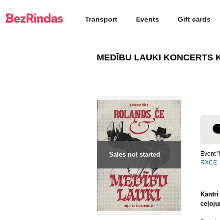
Transport
Events
Gift cards
MEDĪBU LAUKI KONCERTS K
Event 
Sales not started
RXCE
Kantri
ceļoj