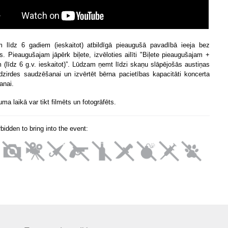
 līdz 6 gadiem (ieskaitot) atbildīgā pieaugušā pavadībā ieeja bez
. Pieaugušajam jāpērk biļete, izvēloties ailīti "Biļete pieaugušajam +
 (līdz 6 g.v. ieskaitot)”. Lūdzam ņemt līdzi skaņu slāpējošās austiņas
dzirdes saudzēšanai un izvērtēt bērna pacietības kapacitāti koncerta
anai.
a laikā var tikt filmēts un fotogrāfēts.
orbidden to bring into the event: