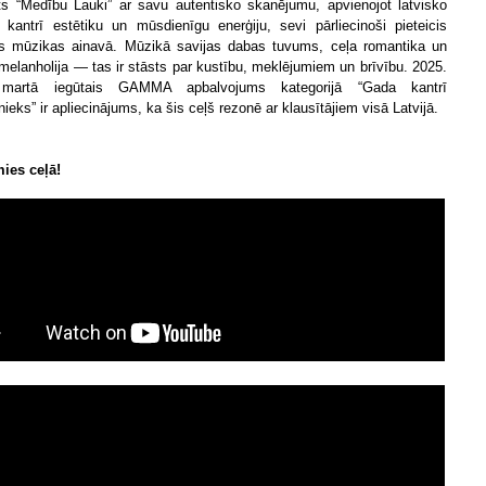
ts “Medību Lauki” ar savu autentisko skanējumu, apvienojot latvisko
, kantrī estētiku un mūsdienīgu enerģiju, sevi pārliecinoši pieteicis
as mūzikas ainavā. Mūzikā savijas dabas tuvums, ceļa romantika un
 melanholija — tas ir stāsts par kustību, meklējumiem un brīvību. 2025.
martā iegūtais GAMMA apbalvojums kategorijā “Gada kantrī
ieks” ir apliecinājums, ka šis ceļš rezonē ar klausītājiem visā Latvijā.
ies ceļā!