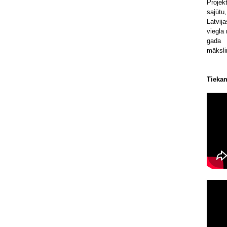
Projek
sajūtu
Latvij
viegla
gada 
mākslin
Tiekam