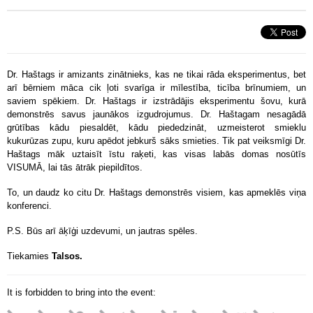
Dr. Haštags ir amizants zinātnieks, kas ne tikai rāda eksperimentus, bet
arī bērniem māca cik ļoti svarīga ir mīlestība, ticība brīnumiem, un
saviem spēkiem. Dr. Haštags ir izstrādājis eksperimentu šovu, kurā
demonstrēs savus jaunākos izgudrojumus. Dr. Haštagam nesagādā
grūtības kādu piesaldēt, kādu piededzināt, uzmeisterot smieklu
kukurūzas zupu, kuru apēdot jebkurš sāks smieties. Tik pat veiksmīgi Dr.
Haštags māk uztaisīt īstu raķeti, kas visas labās domas nosūtīs
VISUMĀ, lai tās ātrāk piepildītos.
To, un daudz ko citu Dr. Haštags demonstrēs visiem, kas apmeklēs viņa
konferenci.
P.S. Būs arī āķīģi uzdevumi, un jautras spēles.
Tiekamies
Talsos.
It is forbidden to bring into the event: