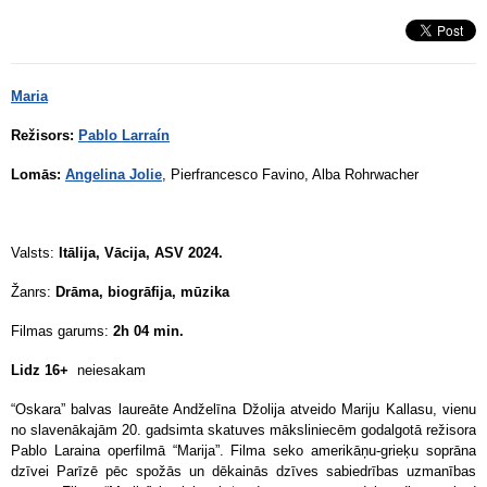
Maria
Režisors:
Pablo Larraín
Lomās:
Angelina Jolie
, Pierfrancesco Favino, Alba Rohrwacher
Valsts:
Itālija, Vācija, ASV 2024.
Žanrs:
Drāma, biogrāfija, mūzika
Filmas garums:
2h 04 min.
Lidz 16+
neiesakam
“Oskara” balvas laureāte Andželīna Džolija atveido Mariju Kallasu, vienu
no slavenākajām 20. gadsimta skatuves māksliniecēm godalgotā režisora
Pablo Laraina operfilmā “Marija”. Filma seko amerikāņu-grieķu soprāna
dzīvei Parīzē pēc spožās un dēkainās dzīves sabiedrības uzmanības