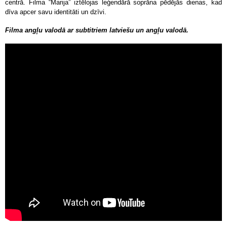
centrā. Filma “Marija” iztēlojas leģendārā soprāna pēdējās dienas, kad
dīva apcer savu identitāti un dzīvi.
Filma angļu valodā ar subtitriem latviešu un angļu valodā.