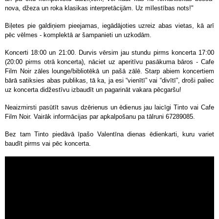
nova, džeza un roka klasikas interpretācijām. Uz mīlestības nots!"
Biļetes pie galdiņiem pieejamas, iegādājoties uzreiz abas vietas, kā arī
pēc vēlmes - komplektā ar šampanieti un uzkodām.
Koncerti 18:00 un 21:00.
Durvis vērsim jau stundu pirms koncerta 17:00
(20:00 pirms otrā koncerta), nāciet uz aperitīvu pasākuma bāros - Cafe
Film Noir zāles lounge/bibliotēkā un pašā zālē. Starp abiem koncertiem
bārā satiksies abas publikas, tā ka, ja esi “vienītī” vai “divītī”, droši paliec
uz koncerta didžestīvu izbaudīt un pagarināt vakara pēcgaršu!
Neaizmirsti pasūtīt savus dzērienus un ēdienus jau laicīgi Tinto vai Cafe
Film Noir. Vairāk informācijas par apkalpošanu pa tālruni 67289085.
Bez tam Tinto piedāvā īpašo Valentīna dienas ēdienkarti, kuru variet
baudīt pirms vai pēc koncerta.