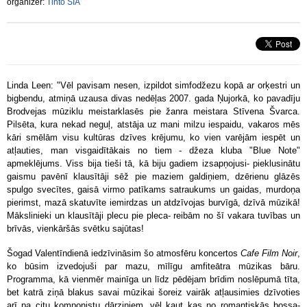
organizer:
Tinto SIA
Linda Leen: "Vēl pavisam nesen, izpildot simfodžezu kopā ar orķestri un
bigbendu, atmiņā uzausa divas nedēļas 2007. gada Ņujorkā, ko pavadīju
Brodvejas mūziklu meistarklasēs pie žanra meistara Stīvena Švarca.
Pilsēta, kura nekad neguļ, atstāja uz mani milzu iespaidu, vakaros mēs
kāri smēlām visu kultūras dzīves krējumu, ko vien varējām iespēt un
atļauties, man visgaidītākais no tiem - džeza kluba "Blue Note"
apmeklējums. Viss bija tieši tā, kā biju gadiem izsapņojusi- pieklusinātu
gaismu pavēnī klausītāji sēž pie maziem galdiņiem, dzērienu glāzēs
spulgo svecītes, gaisā virmo patīkams satraukums un gaidas, murdoņa
pierimst, mazā skatuvīte iemirdzas un atdzīvojas burvīgā, dzīvā mūzikā!
Mākslinieki un klausītāji plecu pie pleca- reibām no šī vakara tuvības un
brīvās, vienkāršās svētku sajūtas!
Šogad Valentīndienā iedzīvināsim šo atmosfēru koncertos
Cafe Film Noir
,
ko būsim izvedojuši par mazu, mīlīgu amfiteātra mūzikas bāru.
Programma, kā vienmēr mainīga un līdz pēdējam brīdim noslēpumā tīta,
bet katrā ziņā blakus savai mūzikai šoreiz vairāk atļausimies dzīvoties
arī pa citu komponistu dārziņiem, vēl kaut kas no romantiskās bossa-