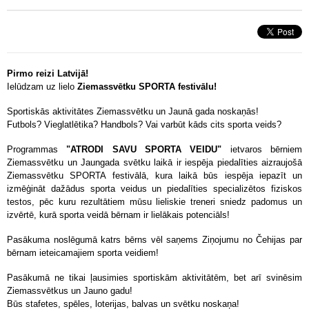
Pirmo reizi Latvijā!
Ielūdzam uz lielo
Ziemassvētku SPORTA festivālu!
Sportiskās aktivitātes Ziemassvētku un Jaunā gada noskaņās!
Futbols? Vieglatlētika? Handbols? Vai varbūt kāds cits sporta veids?
Programmas
"ATRODI SAVU SPORTA VEIDU"
ietvaros bērniem
Ziemassvētku un Jaungada svētku laikā ir iespēja piedalīties aizraujošā
Ziemassvētku SPORTA festivālā, kura laikā būs iespēja iepazīt un
izmēģināt dažādus sporta veidus un piedalīties specializētos fiziskos
testos, pēc kuru rezultātiem mūsu lieliskie treneri sniedz padomus un
izvērtē, kurā sporta veidā bērnam ir lielākais potenciāls!
Pasākuma noslēgumā katrs bērns vēl saņems Ziņojumu no Čehijas par
bērnam ieteicamajiem sporta veidiem!
Pasākumā ne tikai ļausimies sportiskām aktivitātēm, bet arī svinēsim
Ziemassvētkus un Jauno gadu!
Būs stafetes, spēles, loterijas, balvas un svētku noskaņa!