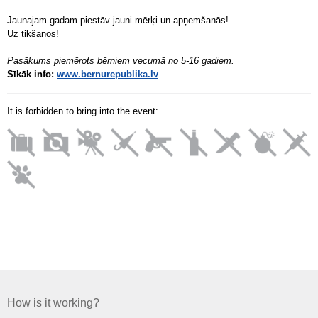
Jaunajam gadam piestāv jauni mērķi un apņemšanās!
Uz tikšanos!
Pasākums piemērots bērniem vecumā no 5-16 gadiem.
Sīkāk info:
www.bernurepublika.lv
It is forbidden to bring into the event:
How is it working?