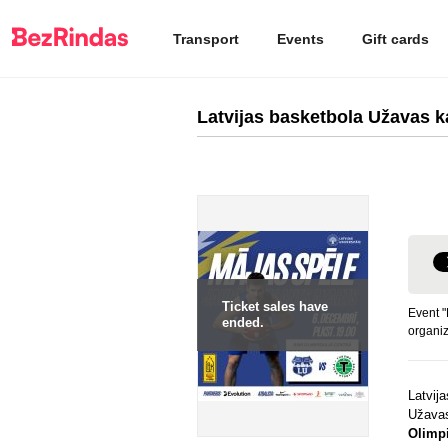
Transport
Events
Gift cards
Latvijas basketbola Užavas k
Ticket sales have
Event "
ended.
organi
Latvij
Užava
Olimpi