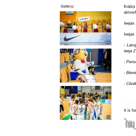
Gallery:
Krāšņi
atmosf
Ieejas
Ieejas
-
Latv
ieeja 2
- Pens
- Bērn
- Cilvē
It is f