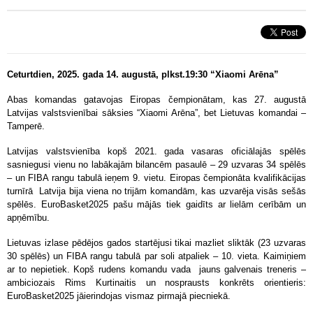
Ceturtdien, 2025. gada 14. augustā, plkst.19:30 “Xiaomi Arēna”
Abas komandas gatavojas Eiropas čempionātam, kas 27. augustā
Latvijas valstsvienībai sāksies “Xiaomi Arēna”, bet Lietuvas komandai –
Tamperē.
Latvijas valstsvienība kopš 2021. gada vasaras oficiālajās spēlēs
sasniegusi vienu no labākajām bilancēm pasaulē – 29 uzvaras 34 spēlēs
– un FIBA rangu tabulā ieņem 9. vietu. Eiropas čempionāta kvalifikācijas
turnīrā
Latvija bija viena no trijām komandām, kas uzvarēja visās sešās
spēlēs. EuroBasket2025 pašu mājās tiek gaidīts ar lielām cerībām un
apņēmību.
Lietuvas izlase pēdējos gados startējusi tikai mazliet sliktāk (23 uzvaras
30 spēlēs) un FIBA rangu tabulā par soli atpaliek – 10. vieta. Kaimiņiem
ar to nepietiek. Kopš rudens komandu vada
jauns galvenais treneris –
ambiciozais Rims Kurtinaitis un nosprausts konkrēts orientieris:
EuroBasket2025 jāierindojas vismaz pirmajā piecniekā.