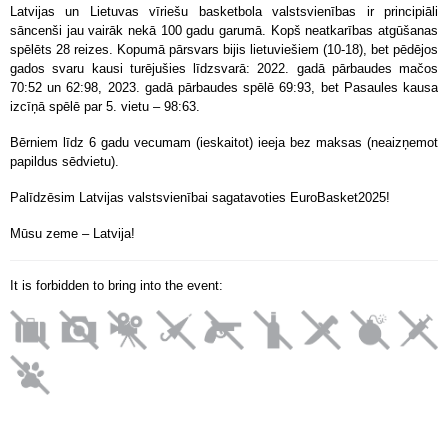
Latvijas un Lietuvas vīriešu basketbola valstsvienības ir principiāli
sāncenši jau vairāk nekā 100 gadu garumā. Kopš neatkarības atgūšanas
spēlēts 28 reizes. Kopumā pārsvars bijis lietuviešiem (10-18), bet pēdējos
gados svaru kausi turējušies līdzsvarā: 2022. gadā pārbaudes mačos
70:52 un 62:98, 2023. gadā pārbaudes spēlē 69:93, bet Pasaules kausa
izcīņā spēlē par 5. vietu – 98:63.
Bērniem līdz 6 gadu vecumam (ieskaitot) ieeja bez maksas (neaizņemot
papildus sēdvietu).
Palīdzēsim Latvijas valstsvienībai sagatavoties EuroBasket2025!
Mūsu zeme – Latvija!
It is forbidden to bring into the event: