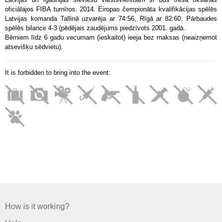
oficiālajos FIBA turnīros. 2014. Eiropas čempionāta kvalifikācijas spēlēs
Latvijas komanda Tallinā uzvarēja ar 74:56, Rīgā ar 82:60. Pārbaudes
spēlēs bilance 4-3 (pēdējais zaudējums piedzīvots 2001. gadā.
Bērniem līdz 6 gadu vecumam (ieskaitot) ieeja bez maksas (neaizņemot
atsevišķu sēdvietu).
It is forbidden to bring into the event:
How is it working?