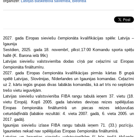
organizer:
Latvijas Basketbola savienība, Biedrība
2027. gada Eiropas sieviešu čempionāta kvalifikācijas spēle: Latvija –
Igaunija
Sestdien, 2025. gada 18. novembrī, plkst.17:00 Komandu sporta spēļu
hallē (K. Barona ielā 99c)
Latvijas sieviešu valstsvienība dodas cīņā par ceļazīmi uz Eiropas
čempionāta finālturnīru.
2027. gada Eiropas čempionāta kvalifikācijas pirmās kārtas B grupā
spēlē Latvijas, Slovēnijas, Nīderlandes un Igaunijas komandas. Ceļazīmi
uz 2. kārtu iegūs grupas divas labākās komandās, kā arī trīs no septiņām
trešo vietu ieguvējām.
Latvijas sieviešu valstsvienība FIBA rangu tabulā ieņem 37. vietu (18.
vietu Eiropā). Kopš 2005. gada latvietes deviņas reizes spēlējušas
Eiropas čempionāta finālturnīrā un piecas reizes iekļuvušas
ceturtdaļfinālā (labākie rezultāti: 4. vieta 2007. gadā, 6. vieta 2005. un
2017. gadā).
Igaunijas sieviešu izlase FIBA rangu tabulā ieņem 71. (33.) pozīciju.
Igaunietes nekad nav spēlējušas Eiropas čempionāta finālturnīrā.
Latvijas un Igaunijas sieviešu valstsvienībām šī būs trešā tikšanās