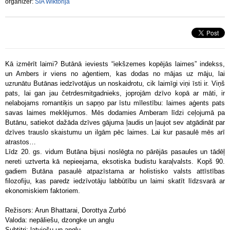
organizer:
SIA Wiktorija
Kā izmērīt laimi? Butānā ieviests “iekšzemes kopējās laimes” indekss,
un Ambers ir viens no aģentiem, kas dodas no mājas uz māju, lai
uzrunātu Butānas iedzīvotājus un noskaidrotu, cik laimīgi viņi īsti ir. Viņš
pats, lai gan jau četrdesmitgadnieks, joprojām dzīvo kopā ar māti, ir
nelabojams romantiķis un sapņo par īstu mīlestību: laimes aģents pats
savas laimes meklējumos. Mēs dodamies Amberam līdzi ceļojumā pa
Butānu, satiekot dažāda dzīves gājuma ļaudis un ļaujot sev atgādināt par
dzīves trauslo skaistumu un ilgām pēc laimes. Lai kur pasaulē mēs arī
atrastos…
Līdz 20. gs. vidum Butāna bijusi noslēgta no pārējās pasaules un tādēļ
nereti uztverta kā nepieejama, eksotiska budistu karaļvalsts. Kopš 90.
gadiem Butāna pasaulē atpazīstama ar holistisko valsts attīstības
filozofiju, kas paredz iedzīvotāju labbūtību un laimi skatīt līdzsvarā ar
ekonomiskiem faktoriem.
Režisors: Arun Bhattarai, Dorottya Zurbó
Valoda: nepāliešu, dzongke un angļu
Subtitri: latviešu un angļu