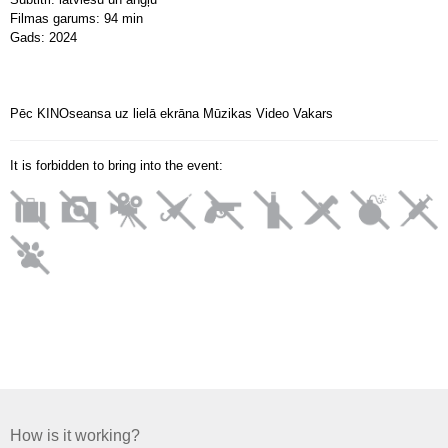
Filmas garums: 94 min
Gads: 2024
Pēc KINOseansa uz lielā ekrāna Mūzikas Video Vakars
It is forbidden to bring into the event:
How is it working?