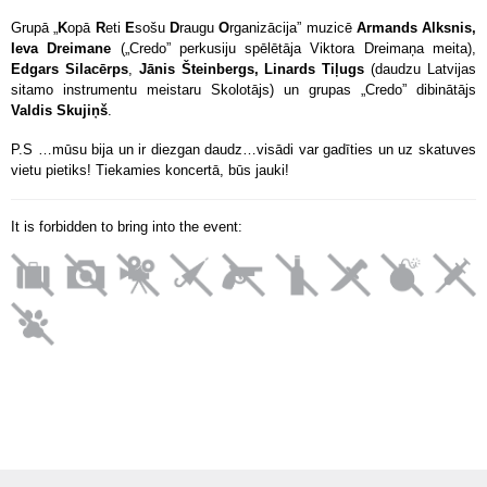
Grupā „
K
opā
R
eti
E
sošu
D
raugu
O
rganizācija” muzicē
Armands Alksnis,
Ieva Dreimane
(„Credo” perkusiju spēlētāja Viktora Dreimaņa meita),
Edgars Silacērps
,
Jānis Šteinbergs, Linards Tiļugs
(daudzu Latvijas
sitamo instrumentu meistaru Skolotājs) un grupas „Credo” dibinātājs
Valdis Skujiņš
.
P.S …mūsu bija un ir diezgan daudz…visādi var gadīties un uz skatuves
vietu pietiks! Tiekamies koncertā, būs jauki!
It is forbidden to bring into the event: