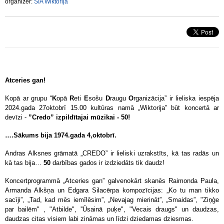
organizer:
SIA Wiktorija
Atceries gan!
Kopā ar grupu “
K
opā
R
eti
E
sošu
D
raugu
O
rganizācija” ir lieliska iespēja
2024.gada 27oktobrī 15.00 kultūras namā „Wiktorija” būt koncertā ar
devīzi -
”Credo” izpildītajai mūzikai - 50!
….Sākums bija 1974.gada 4,oktobrī.
Andras Alksnes grāmatā „CREDO” ir lieliski uzrakstīts, kā tas radās un
kā tas bija…
50
darbības gados ir izdziedāts tik daudz!
Koncertprogrammā „Atceries gan” galvenokārt skanēs Raimonda Paula,
Armanda Alkšņa un Edgara Silacērpa kompozīcijas: „Ko tu man tikko
sacīji”, „Tad, kad mēs iemīlēsim”,
„Nevajag mierināt”, „Smaidas”, "Ziņģe
par bailēm" , "Atbilde", ''Ūsainā puķe", "Vecais draugs" un daudzas,
daudzas citas visiem labi zināmas un līdzi dziedamas dziesmas.