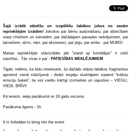
Šajā izrādē stāstīšu un izspēlēšu labākos jokus no savām
iepriekšējām izrādēm!
Jokošos par bērnu audzināšanu, par attiecībam
starp vīriešiem un sievietēm, par dažādajiem pasaules redzējumiem, par
latviešiem, dzīvi, nāvi, par eksistenci, par jēgu, par esību - par MUMS!
Manas iepriekšējās stāvizrādes jeb "stand up komēdijas" ir cieši
saistītas.. Tās visas ir par -
PATIESĪBAS MEKLĒJUMIEM
.
Tāpēc nolēmu, ka būtu interesanti, šo dažādo stāstu labākos fragmentus
apvienot vienā stāstījumā - dodot iespēju skatītājiem saņemt “krāšņu
emociju buķeti”, lai viņi varētu kārtīgi izsmieties un sajusties – VIEGLI,
VIEDI, BRĪVI!
Kā ierasts, ieeja pasākumā no 18 gadu vecuma.
Pasākuma ilgums - 1h.
It is forbidden to bring into the event: