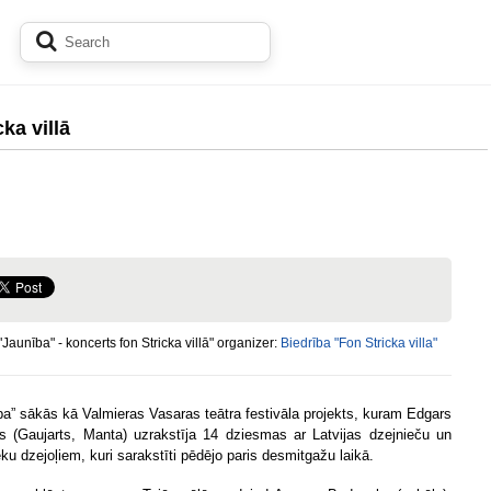
ka villā
"Jaunība" - koncerts fon Stricka villā" organizer:
Biedrība "Fon Stricka villa"
ba” sākās kā Valmieras Vasaras teātra festivāla projekts, kuram Edgars
 (Gaujarts, Manta) uzrakstīja 14 dziesmas ar Latvijas dzejnieču un
ku dzejoļiem, kuri sarakstīti pēdējo paris desmitgažu laikā.