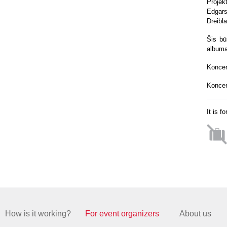
Projek
Edgars
Dreibl
Šis bū
albuma
Koncer
Koncer
It is f
How is it working?
For event organizers
About us