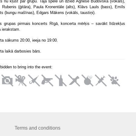
ts nu kļūst par grupu. Tajā spēlē un dzied Agnese Budovska (vokāls),
 Rubenis (ģitāra), Paula Kronentāle (alts), Klāvs Lauls (bass), Emīls
ats (bungu mašīnas), Edgars Mākens (vokāls, taustiņi).
s grupas pirmais koncerts Rīgā, koncerta mērķis – savākt līdzekļus
 ierakstam.
ta sākums 20:00, ieeja no 19:00.
ta laikā darbosies bārs.
orbidden to bring into the event:
Terms and conditions