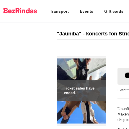
Transport
Events
Gift cards
"Jaunība" - koncerts fon Stric
Ticket sales have
Event "
ended.
“Jaunī
Mākens
dzejnie