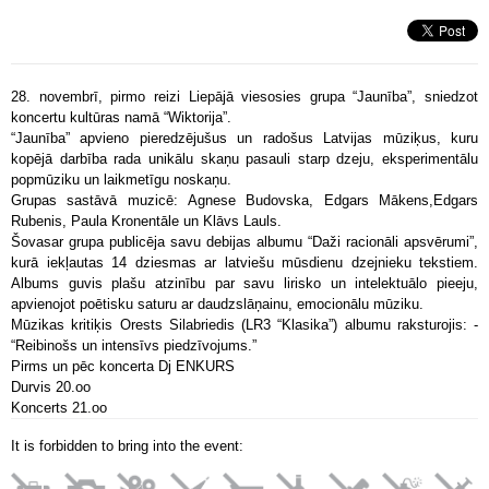
28. novembrī, pirmo reizi Liepājā viesosies grupa “Jaunība”, sniedzot
koncertu kultūras namā “Wiktorija”.
“Jaunība” apvieno pieredzējušus un radošus Latvijas mūziķus, kuru
kopējā darbība rada unikālu skaņu pasauli starp dzeju, eksperimentālu
popmūziku un laikmetīgu noskaņu.
Grupas sastāvā muzicē: Agnese Budovska, Edgars Mākens,Edgars
Rubenis, Paula Kronentāle un Klāvs Lauls.
Šovasar grupa publicēja savu debijas albumu “Daži racionāli apsvērumi”,
kurā iekļautas 14 dziesmas ar latviešu mūsdienu dzejnieku tekstiem.
Albums guvis plašu atzinību par savu lirisko un intelektuālo pieeju,
apvienojot poētisku saturu ar daudzslāņainu, emocionālu mūziku.
Mūzikas kritiķis Orests Silabriedis (LR3 “Klasika”) albumu raksturojis: -
“Reibinošs un intensīvs piedzīvojums.”
Pirms un pēc koncerta Dj ENKURS
Durvis 20.oo
Koncerts 21.oo
It is forbidden to bring into the event: