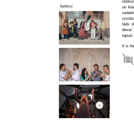
notiku
Gallery:
un kla
sadarb
uzstās
tāds d
diena”
tapusi
It is f