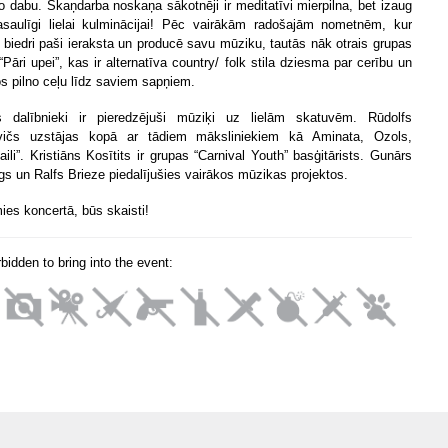
no dabu. Skaņdarba noskaņa sākotnēji ir meditatīvi mierpilna, bet izaug
asaulīgi lielai kulminācijai! Pēc vairākām radošajām nometnēm, kur
 biedri paši ieraksta un producē savu mūziku, tautās nāk otrais grupas
“Pāri upei”, kas ir alternatīva country/ folk stila dziesma par cerību un
os pilno ceļu līdz saviem sapņiem.
 dalībnieki ir pieredzējuši mūziķi uz lielām skatuvēm. Rūdolfs
evičs uzstājas kopā ar tādiem māksliniekiem kā Aminata, Ozols,
aili”. Kristiāns Kosītits ir grupas “Carnival Youth” basģitārists. Gunārs
s un Ralfs Brieze piedalījušies vairākos mūzikas projektos.
ies koncertā, būs skaisti!
orbidden to bring into the event: