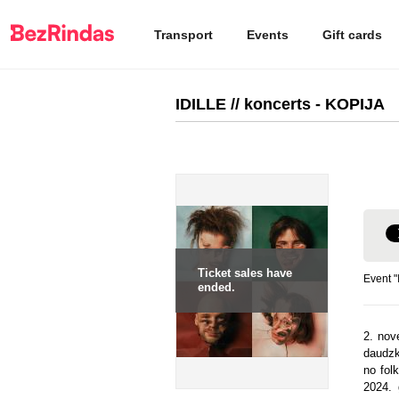
Transport
Events
Gift cards
IDILLE // koncerts - KOPIJA
Ticket sales have
Event "
ended.
2. nove
daudzk
no fol
2024. 