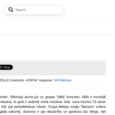
IDILLE // koncerts - KOPIJA" organizer:
SIA Wiktorija
mbrī, Wiktorija aicina jūs uz grupas “Idille” koncertu. Idille ir muzikāli
rāsaina, to grūti ir ierāmēt vienā mūzikas stilā, savā mūzikā Tā ietver
k līdz pat psihedeliskam rokam. Grupa debijas singlu “Neviens” izdeva
gada sākumā, dziesma ir par draudzību un apraksta tās niķīgo, bet