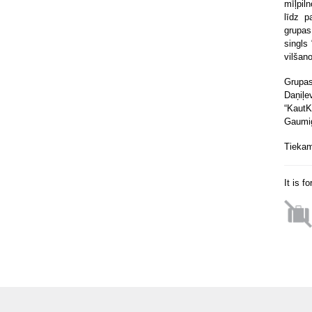
mīļpil
līdz p
grupas
singls 
vilšan
Grupas
Daņiļ
“KautK
Gaumig
Tiekam
It is f