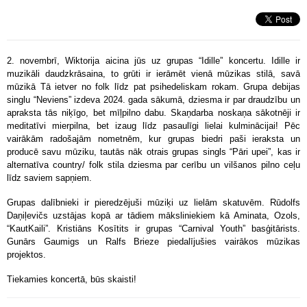
2. novembrī, Wiktorija aicina jūs uz grupas “Idille” koncertu. Idille ir
muzikāli daudzkrāsaina, to grūti ir ierāmēt vienā mūzikas stilā, savā
mūzikā Tā ietver no folk līdz pat psihedeliskam rokam. Grupa debijas
singlu “Neviens” izdeva 2024. gada sākumā, dziesma ir par draudzību un
apraksta tās niķīgo, bet mīļpilno dabu. Skaņdarba noskaņa sākotnēji ir
meditatīvi mierpilna, bet izaug līdz pasaulīgi lielai kulminācijai! Pēc
vairākām radošajām nometnēm, kur grupas biedri paši ieraksta un
producē savu mūziku, tautās nāk otrais grupas singls “Pāri upei”, kas ir
alternatīva country/ folk stila dziesma par cerību un vilšanos pilno ceļu
līdz saviem sapņiem.
Grupas dalībnieki ir pieredzējuši mūziķi uz lielām skatuvēm. Rūdolfs
Daņiļevičs uzstājas kopā ar tādiem māksliniekiem kā Aminata, Ozols,
“KautKaili”. Kristiāns Kosītits ir grupas “Carnival Youth” basģitārists.
Gunārs Gaumigs un Ralfs Brieze piedalījušies vairākos mūzikas
projektos.
Tiekamies koncertā, būs skaisti!