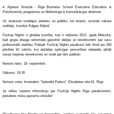
4. Agnese Strazda - Riga Business School Executive Education &
PreUniversity programmu un Mārketinga & komunikācijas direktore
Uz skatuves runātājus pieteiks un publiku, kā ierasts, uzrunās vakara
vadītājs, komiķis Edgars Bāliņš.
Fuckup Nights ir globāla kustība, kas ir radusies 2012. gadā Meksikā,
kad grupa draugu neformālā gaisotnē dalījās ar neveiksmēm par savu
profesionālo darbību. Pašlaik FuckUp Nights pasākumi tiek rīkoti jau 260
pilsētās 62 valstīs, kur dažādas spēcīgas personības nebaidās atklāt
savas karjeras neveiksmes un runāt par tām publiski.
Norises laiks: 19. septembris
Sākums: 19.30
Norises vieta: kinoteātris “Splendid Palace”, Elizabetes iela 61, Rīga
Ja vēlies saņemt informāciju par FuckUp Nights Riga pasākumiem,
piesakies mūsu jaunumu vēstulei!