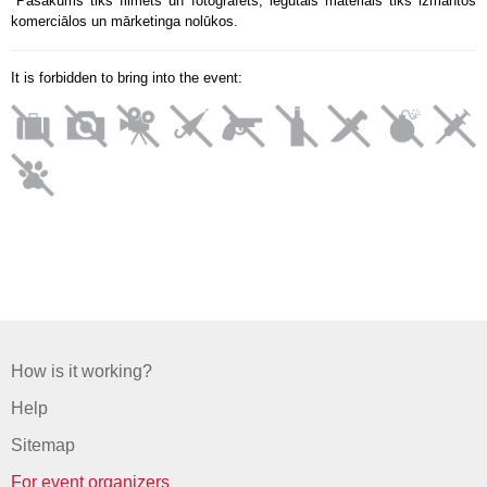
*Pasākums tiks filmēts un fotografēts, iegūtais materiāls tiks izmantos
komerciālos un mārketinga nolūkos.
It is forbidden to bring into the event:
How is it working?
Help
Sitemap
For event organizers