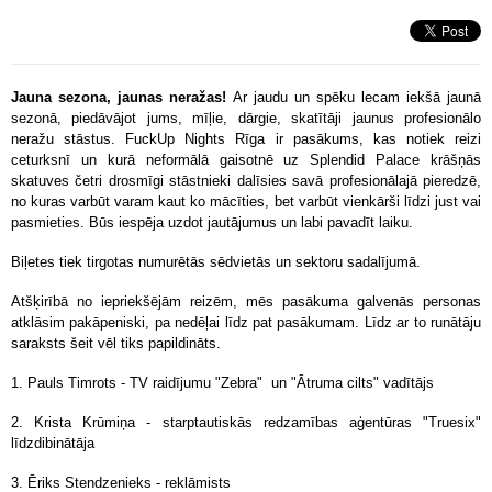
Jauna sezona, jaunas neražas!
Ar jaudu un spēku lecam iekšā jaunā
sezonā, piedāvājot jums, mīļie, dārgie, skatītāji jaunus profesionālo
neražu stāstus. FuckUp Nights Rīga ir pasākums, kas notiek reizi
ceturksnī un kurā neformālā gaisotnē uz Splendid Palace krāšņās
skatuves četri drosmīgi stāstnieki dalīsies savā profesionālajā pieredzē,
no kuras varbūt varam kaut ko mācīties, bet varbūt vienkārši līdzi just vai
pasmieties. Būs iespēja uzdot jautājumus un labi pavadīt laiku.
Biļetes tiek tirgotas numurētās sēdvietās un sektoru sadalījumā.
Atšķirībā no iepriekšējām reizēm, mēs pasākuma galvenās personas
atklāsim pakāpeniski, pa nedēļai līdz pat pasākumam. Līdz ar to runātāju
saraksts šeit vēl tiks papildināts.
1. Pauls Timrots - TV raidījumu "Zebra" un "Ātruma cilts" vadītājs
2. Krista Krūmiņa - starptautiskās redzamības aģentūras "Truesix"
līdzdibinātāja
3. Ēriks Stendzenieks - reklāmists